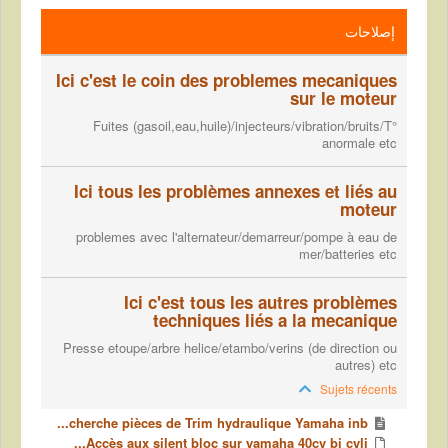
إصلاحات
Ici c'est le coin des problemes mecaniques
sur le moteur
Fuites (gasoil,eau,huile)/injecteurs/vibration/bruits/T°
anormale etc
Ici tous les problèmes annexes et liés au
moteur
problemes avec l'alternateur/demarreur/pompe à eau de
mer/batteries etc
Ici c'est tous les autres problèmes
techniques liés a la mecanique
Presse etoupe/arbre helice/etambo/verins (de direction ou
autres) etc
Sujets récents
cherche pièces de Trim hydraulique Yamaha inb...
Accès aux silent bloc sur yamaha 40cv bi cyli...