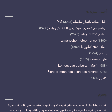
أعلى التنزيلات
دليل صيانة يانمار سلسلة YM
(3038)
برنامج دورة مدرب ميكانيكي 3000 كيلووات
(2493)
برنامج 750 كيلوواط
(2075)
almanache meteo france
(1800)
إيقاف 750 كيلوواط
(1569)
يانمار
(1274)
طور تويست
(1055)
Le nouveau carburant Marin
(988)
Fiche d'immatriculation des navires
(978)
كامينز
(960)
وسوم
عدن
أفريقيا
بطاقة
مخي
رسم بياني
تحويل
تحويل
خليج
خريطة
مقاييس
عالم
عقد بحرية
عُقد
نفطي
قرصنة
القرصنة
قراصنة
قانون
إنقاذ
إنقاذ
صومال
ناقلة
وحدات
حياة
منطقة