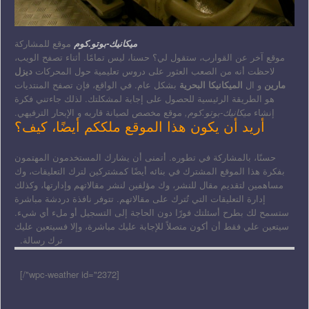
ميكانيك-بوتو.كوم
موقع للمشاركة
موقع آخر عن القوارب، ستقول لي؟ حسنا، ليس تمامًا. أثناء تصفح الويب،
لاحظت أنه من الصعب العثور على دروس تعليمية حول المحركات
ديزل
مارين
و ال
الميكانيكا البحرية
بشكل عام. في الواقع، فإن تصفح المنتديات
هو الطريقة الرئيسية للحصول على إجابة لمشكلتك. لذلك جاءتني فكرة
إنشاء
ميكانيك-بوتو.كوم,
موقع مخصص لصيانة قاربه و الإبحار الترفيهي.
أريد أن يكون هذا الموقع ملككم أيضًا، كيف؟
حسنًا، بالمشاركة في تطوره. أتمنى أن يشارك المستخدمون المهتمون
بفكرة هذا الموقع المشترك في بنائه أيضًا كمشتركين لترك التعليقات، وك
مساهمين لتقديم مقال للنشر، وك مؤلفين لنشر مقالاتهم وإدارتها، وكذلك
إدارة التعليقات التي تُترك على مقالاتهم. تتوفر نافذة دردشة مباشرة
ستسمح لك بطرح أسئلتك فورًا دون الحاجة إلى التسجيل أو ملء أي شيء.
سيتعين علي فقط أن أكون متصلاً للإجابة عليك مباشرة، وإلا فسيتعين عليك
ترك رسالة.
[wpc-weather id="2372"/]