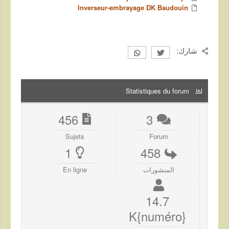
Inverseur-embrayage DK Baudouin
شارك:
Statistiques du forum
456
3
Sujets
Forum
1
458
المنشورات
En ligne
14.7
{numéro}K