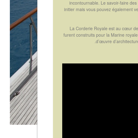
incontournable. Le savoir-faire de
initier mais vous pouvez également ve
La Corderie Royale est au cœur de
furent construits pour la Marine roya
d’œuvre d’architectur