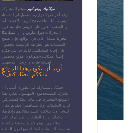
ميكانيك-بوتو.كوم
موقع للمشاركة
موقع آخر عن القوارب، ستقول لي؟ حسنا،
ليس تمامًا. أثناء تصفح الويب، لاحظت أنه
من الصعب العثور على دروس تعليمية حول
المحركات
ديزل مارين
و ال
الميكانيكا
البحرية
بشكل عام. في الواقع، فإن تصفح
المنتديات هو الطريقة الرئيسية للحصول
على إجابة لمشكلتك. لذلك جاءتني فكرة
إنشاء
ميكانيك-بوتو.كوم,
موقع مخصص
لصيانة قاربه و الإبحار الترفيهي.
أريد أن يكون هذا الموقع
ملككم أيضًا، كيف؟
حسنًا، بالمشاركة في تطوره. أتمنى أن
يشارك المستخدمون المهتمون بفكرة هذا
الموقع المشترك في بنائه أيضًا كمشتركين
لترك التعليقات، وك مساهمين لتقديم مقال
للنشر، وك مؤلفين لنشر مقالاتهم وإدارتها،
وكذلك إدارة التعليقات التي تُترك على
مقالاتهم. تتوفر نافذة دردشة مباشرة
ستسمح لك بطرح أسئلتك فورًا دون الحاجة