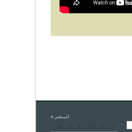
أغسطس 2026
ن
ث
أرب
خ
ج
س
د