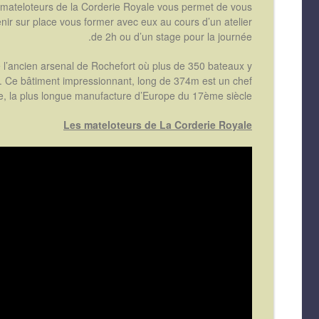
s mateloteurs de la Corderie Royale vous permet de vous
nir sur place vous former avec eux au cours d’un atelier
de 2h ou d’un stage pour la journée.
 l’ancien arsenal de Rochefort où plus de 350 bateaux y
le. Ce bâtiment impressionnant, long de 374m est un chef
e, la plus longue manufacture d’Europe du 17ème siècle.
Les mateloteurs de La Corderie Royale