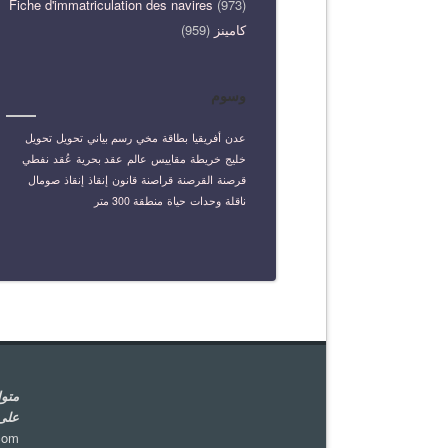
Fiche d'immatriculation des navires
(973)
كامينز
(959)
وسوم
عدن
أفريقيا
بطاقة
مخي
رسم بياني
تحويل
تحويل
خليج
خريطة
مقاييس
عالم
عقد بحرية
عُقد
نفطي
قرصنة
القرصنة
قراصنة
قانون
إنقاذ
إنقاذ
صومال
ناقلة
وحدات
حياة
منطقة 300 متر
على
com