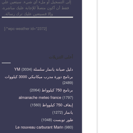
إلى التسجيل أو ملء أي شيء. سيتعين علي
فقط أن أكون متصلاً للإجابة عليك مباشرة،
وإلا فسيتعين عليك ترك رسالة.
[wpc-weather id="2372"/]
أعلى التنزيلات
دليل صيانة يانمار سلسلة YM
(3034)
برنامج دورة مدرب ميكانيكي 3000 كيلووات
(2489)
برنامج 750 كيلوواط
(2064)
almanache meteo france
(1797)
إيقاف 750 كيلوواط
(1560)
يانمار
(1272)
طور تويست
(1048)
Le nouveau carburant Marin
(980)