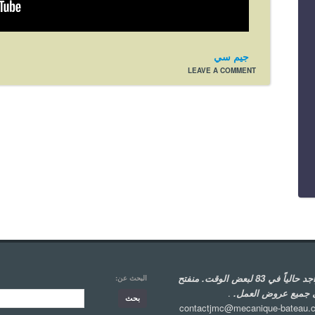
جيم سي
LEAVE A COMMENT
متواجد حالياً في 83 لبعض الوقت. منفتح
البحث عن:
 جميع عروض العمل.
.
contactjmc@mecanique-bateau.