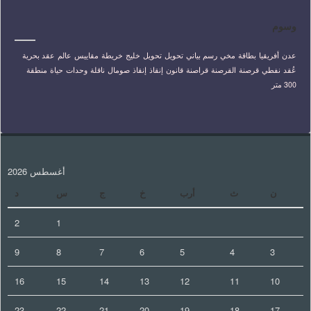
وسوم
عدن
أفريقيا
بطاقة
مخي
رسم بياني
تحويل
تحويل
خليج
خريطة
مقاييس
عالم
عقد بحرية
عُقد
نفطي
قرصنة
القرصنة
قراصنة
قانون
إنقاذ
إنقاذ
صومال
ناقلة
وحدات
حياة
منطقة
300 متر
أغسطس 2026
ن
ث
أرب
خ
ج
س
د
2
1
9
8
7
6
5
4
3
16
15
14
13
12
11
10
23
22
21
20
19
18
17