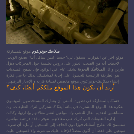
ميكانيك-بوتو.كوم
موقع للمشاركة
موقع آخر عن القوارب، ستقول لي؟ حسنا، ليس تمامًا. أثناء تصفح الويب،
لاحظت أنه من الصعب العثور على دروس تعليمية حول المحركات
ديزل
مارين
و ال
الميكانيكا البحرية
بشكل عام. في الواقع، فإن تصفح المنتديات
هو الطريقة الرئيسية للحصول على إجابة لمشكلتك. لذلك جاءتني فكرة
إنشاء
ميكانيك-بوتو.كوم,
موقع مخصص لصيانة قاربه و الإبحار الترفيهي.
أريد أن يكون هذا الموقع ملككم أيضًا، كيف؟
حسنًا، بالمشاركة في تطوره. أتمنى أن يشارك المستخدمون المهتمون
بفكرة هذا الموقع المشترك في بنائه أيضًا كمشتركين لترك التعليقات، وك
مساهمين لتقديم مقال للنشر، وك مؤلفين لنشر مقالاتهم وإدارتها، وكذلك
إدارة التعليقات التي تُترك على مقالاتهم. تتوفر نافذة دردشة مباشرة
ستسمح لك بطرح أسئلتك فورًا دون الحاجة إلى التسجيل أو ملء أي شيء.
سيتعين علي فقط أن أكون متصلاً للإجابة عليك مباشرة، وإلا فسيتعين عليك