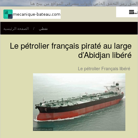
الصق رمز التحقق الخاص بأدوات مشرفي المواقع من بينج هنا
ئمة
نفطي
/
الصفحة الرئيسية
Le pétrolier français piraté au large
d’Abidjan libéré
Le pétrolier Français libéré