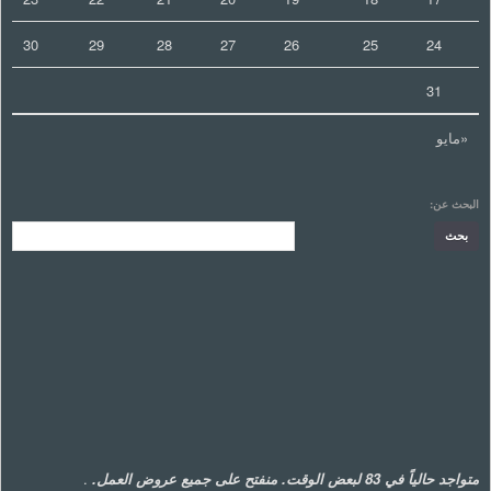
30
29
28
27
26
25
24
31
«مايو
البحث عن:
متواجد حالياً في 83 لبعض الوقت. منفتح على جميع عروض العمل.
.