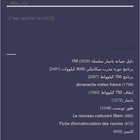
ترك رسالة.
[wpc-weather id="2372"/]
أعلى التنزيلات
دليل صيانة يانمار سلسلة YM
(3035)
برنامج دورة مدرب ميكانيكي 3000 كيلووات
(2491)
برنامج 750 كيلوواط
(2067)
almanache meteo france
(1798)
إيقاف 750 كيلوواط
(1563)
يانمار
(1272)
طور تويست
(1048)
Le nouveau carburant Marin
(982)
Fiche d'immatriculation des navires
(973)
كامينز
(959)