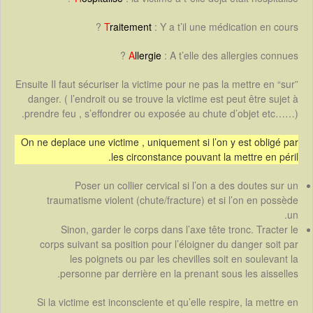
T
raitement
: Y a t’il une médication en cours ?
A
llergie
: A t’elle des allergies connues ?
Ensuite Il faut sécuriser la victime pour ne pas la mettre en “sur”
danger. ( l’endroit ou se trouve la victime est peut être sujet à
prendre feu , s’effondrer ou exposée au chute d’objet etc……).
On ne deplace une victime , uniquement si l’on y est obligé par
les circonstance pouvant la mettre en péril.
Poser un collier cervical si l’on a des doutes sur un
traumatisme violent (chute/fracture) et si l’on en possède
un.
Sinon, garder le corps dans l’axe tête tronc. Tracter le
corps suivant sa position pour l’éloigner du danger soit par
les poignets ou par les chevilles soit en soulevant la
personne par derrière en la prenant sous les aisselles.
Si la victime est inconsciente et qu’elle respire, la mettre en