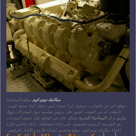
ميكانيك-بوتو.كوم
موقع للمشاركة
موقع آخر عن القوارب، ستقول لي؟ حسنا، ليس تمامًا. أثناء تصفح الويب،
لاحظت أنه من الصعب العثور على دروس تعليمية حول المحركات
ديزل
مارين
و ال
الميكانيكا البحرية
بشكل عام. في الواقع، فإن تصفح المنتديات
هو الطريقة الرئيسية للحصول على إجابة لمشكلتك. لذلك جاءتني فكرة
إنشاء
ميكانيك-بوتو.كوم,
موقع مخصص لصيانة قاربه و الإبحار الترفيهي.
أريد أن يكون هذا الموقع ملككم أيضًا، كيف؟