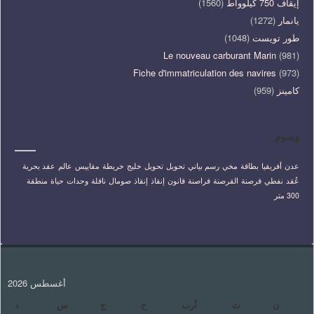
إيقاف 750 كيلوواط
(1560)
يانمار
(1272)
طور تويست
(1048)
Le nouveau carburant Marin
(981)
Fiche d'immatriculation des navires
(973)
كامينز
(959)
وسوم
عدن
أفريقيا
بطاقة
مخي
رسم بياني
تحويل
تحويل
خليج
خريطة
مقاييس
عالم
عقد بحرية
عُقد
نفطي
قرصنة
القرصنة
قراصنة
قانون
إنقاذ
إنقاذ
صومال
ناقلة
وحدات
حياة
منطقة
300 متر
أغسطس 2026
ن
ث
أرب
خ
ج
س
د