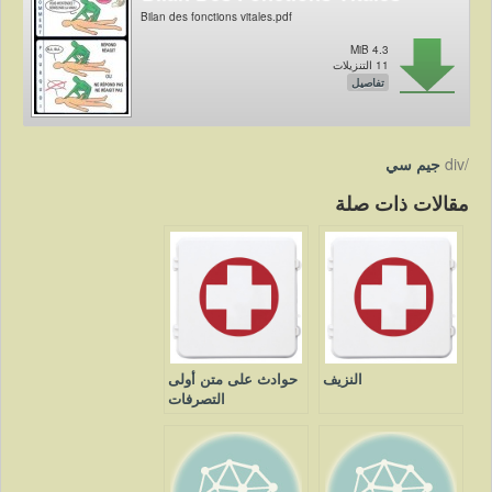
Bilan des fonctions vitales.pdf
4.3 MiB
11 التنزيلات
تفاصيل
/div
جيم سي
مقالات ذات صلة
النزيف
حوادث على متن أولى
التصرفات