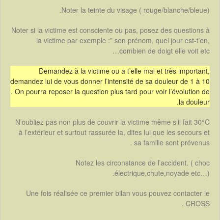
Noter la teinte du visage ( rouge/blanche/bleue).
Noter si la victime est consciente ou pas, posez des questions à
la victime par exemple :” son prénom, quel jour est-t’on,
combien de doigt elle voit etc…
Demandez à la victime ou a t’elle mal et très important,
demandez lui de vous donner l’intensité de sa douleur de 1 à 10
. On pourra reposer la question plus tard pour voir l’évolution de
la douleur.
N’oubliez pas non plus de couvrir la victime même s’il fait 30°C
à l’extérieur et surtout rassurée la, dites lui que les secours et
sa famille sont prévenus .
Notez les circonstance de l’accident. ( choc
électrique,chute,noyade etc…).
Une fois réalisée ce premier bilan vous pouvez contacter le
CROSS .