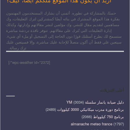
حسنًا، بالمشاركة في تطوره. أتمنى أن يشارك المستخدمون المهتمون
بفكرة هذا الموقع المشترك في بنائه أيضًا كمشتركين لترك التعليقات، وك
مساهمين لتقديم مقال للنشر، وك مؤلفين لنشر مقالاتهم وإدارتها، وكذلك
إدارة التعليقات التي تُترك على مقالاتهم. تتوفر نافذة دردشة مباشرة
ستسمح لك بطرح أسئلتك فورًا دون الحاجة إلى التسجيل أو ملء أي شيء.
سيتعين علي فقط أن أكون متصلاً للإجابة عليك مباشرة، وإلا فسيتعين عليك
ترك رسالة.
[wpc-weather id="2372"/]
أعلى التنزيلات
دليل صيانة يانمار سلسلة YM
(3034)
برنامج دورة مدرب ميكانيكي 3000 كيلووات
(2489)
برنامج 750 كيلوواط
(2066)
almanache meteo france
(1797)