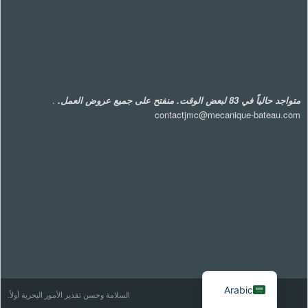
متواجد حالياً في 83 لبعض الوقت. منفتح على جميع عروض العمل.
.
contactjmc@mecanique-bateau.com
French
Arabic
السلامة وحسن تقدير الأمور البحرية أولاً.