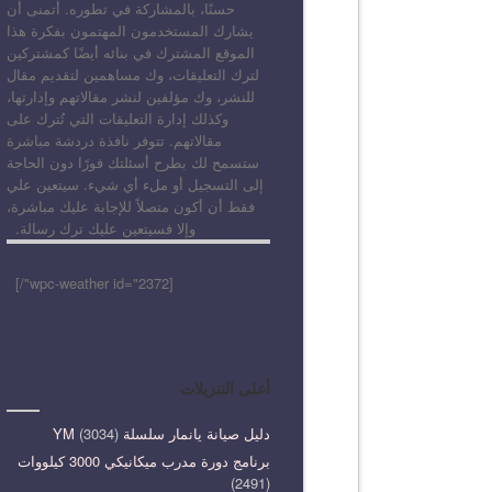
حسنًا، بالمشاركة في تطوره. أتمنى أن
يشارك المستخدمون المهتمون بفكرة هذا
الموقع المشترك في بنائه أيضًا كمشتركين
لترك التعليقات، وك مساهمين لتقديم مقال
للنشر، وك مؤلفين لنشر مقالاتهم وإدارتها،
وكذلك إدارة التعليقات التي تُترك على
مقالاتهم. تتوفر نافذة دردشة مباشرة
ستسمح لك بطرح أسئلتك فورًا دون الحاجة
إلى التسجيل أو ملء أي شيء. سيتعين علي
فقط أن أكون متصلاً للإجابة عليك مباشرة،
وإلا فسيتعين عليك ترك رسالة.
[wpc-weather id="2372"/]
أعلى التنزيلات
دليل صيانة يانمار سلسلة YM
(3034)
برنامج دورة مدرب ميكانيكي 3000 كيلووات
(2491)