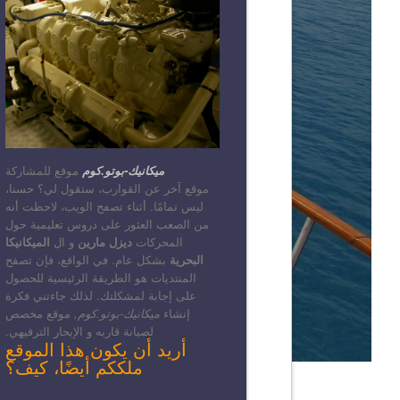
ميكانيك-بوتو.كوم
موقع للمشاركة
موقع آخر عن القوارب، ستقول لي؟ حسنا،
ليس تمامًا. أثناء تصفح الويب، لاحظت أنه
من الصعب العثور على دروس تعليمية حول
المحركات
ديزل مارين
و ال
الميكانيكا
البحرية
بشكل عام. في الواقع، فإن تصفح
المنتديات هو الطريقة الرئيسية للحصول
على إجابة لمشكلتك. لذلك جاءتني فكرة
إنشاء
ميكانيك-بوتو.كوم,
موقع مخصص
لصيانة قاربه و الإبحار الترفيهي.
أريد أن يكون هذا الموقع
ملككم أيضًا، كيف؟