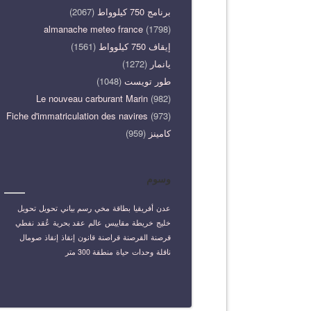
برنامج 750 كيلوواط
(2067)
almanache meteo france
(1798)
إيقاف 750 كيلوواط
(1561)
يانمار
(1272)
طور تويست
(1048)
Le nouveau carburant Marin
(982)
Fiche d'immatriculation des navires
(973)
كامينز
(959)
وسوم
عدن
أفريقيا
بطاقة
مخي
رسم بياني
تحويل
تحويل
خليج
خريطة
مقاييس
عالم
عقد بحرية
عُقد
نفطي
قرصنة
القرصنة
قراصنة
قانون
إنقاذ
إنقاذ
صومال
ناقلة
وحدات
حياة
منطقة 300 متر