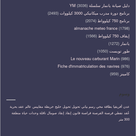
دليل صيانة يانمار سلسلة YM
(3036)
برنامج دورة مدرب ميكانيكي 3000 كيلووات
(2493)
برنامج 750 كيلوواط
(2074)
almanache meteo france
(1798)
إيقاف 750 كيلوواط
(1566)
يانمار
(1272)
طور تويست
(1050)
Le nouveau carburant Marin
(986)
Fiche d'immatriculation des navires
(976)
كامينز
(959)
وسوم
عدن
أفريقيا
بطاقة
مخي
رسم بياني
تحويل
تحويل
خليج
خريطة
مقاييس
عالم
عقد بحرية
عُقد
نفطي
قرصنة
القرصنة
قراصنة
قانون
إنقاذ
إنقاذ
صومال
ناقلة
وحدات
حياة
منطقة
300 متر