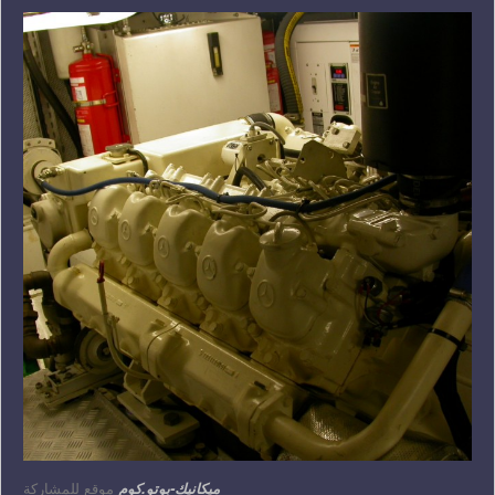
ميكانيك-بوتو.كوم
موقع للمشاركة