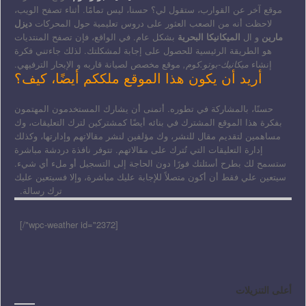
موقع آخر عن القوارب، ستقول لي؟ حسنا، ليس تمامًا. أثناء تصفح الويب،
لاحظت أنه من الصعب العثور على دروس تعليمية حول المحركات
ديزل
مارين
و ال
الميكانيكا البحرية
بشكل عام. في الواقع، فإن تصفح المنتديات
هو الطريقة الرئيسية للحصول على إجابة لمشكلتك. لذلك جاءتني فكرة
إنشاء
ميكانيك-بوتو.كوم,
موقع مخصص لصيانة قاربه و الإبحار الترفيهي.
أريد أن يكون هذا الموقع ملككم أيضًا، كيف؟
حسنًا، بالمشاركة في تطوره. أتمنى أن يشارك المستخدمون المهتمون
بفكرة هذا الموقع المشترك في بنائه أيضًا كمشتركين لترك التعليقات، وك
مساهمين لتقديم مقال للنشر، وك مؤلفين لنشر مقالاتهم وإدارتها، وكذلك
إدارة التعليقات التي تُترك على مقالاتهم. تتوفر نافذة دردشة مباشرة
ستسمح لك بطرح أسئلتك فورًا دون الحاجة إلى التسجيل أو ملء أي شيء.
سيتعين علي فقط أن أكون متصلاً للإجابة عليك مباشرة، وإلا فسيتعين عليك
ترك رسالة.
[wpc-weather id="2372"/]
أعلى التنزيلات