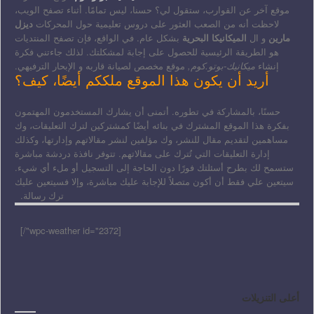
موقع آخر عن القوارب، ستقول لي؟ حسنا، ليس تمامًا. أثناء تصفح الويب،
لاحظت أنه من الصعب العثور على دروس تعليمية حول المحركات
ديزل
مارين
و ال
الميكانيكا البحرية
بشكل عام. في الواقع، فإن تصفح المنتديات
هو الطريقة الرئيسية للحصول على إجابة لمشكلتك. لذلك جاءتني فكرة
إنشاء
ميكانيك-بوتو.كوم,
موقع مخصص لصيانة قاربه و الإبحار الترفيهي.
أريد أن يكون هذا الموقع ملككم أيضًا، كيف؟
حسنًا، بالمشاركة في تطوره. أتمنى أن يشارك المستخدمون المهتمون
بفكرة هذا الموقع المشترك في بنائه أيضًا كمشتركين لترك التعليقات، وك
مساهمين لتقديم مقال للنشر، وك مؤلفين لنشر مقالاتهم وإدارتها، وكذلك
إدارة التعليقات التي تُترك على مقالاتهم. تتوفر نافذة دردشة مباشرة
ستسمح لك بطرح أسئلتك فورًا دون الحاجة إلى التسجيل أو ملء أي شيء.
سيتعين علي فقط أن أكون متصلاً للإجابة عليك مباشرة، وإلا فسيتعين عليك
ترك رسالة.
[wpc-weather id="2372"/]
أعلى التنزيلات