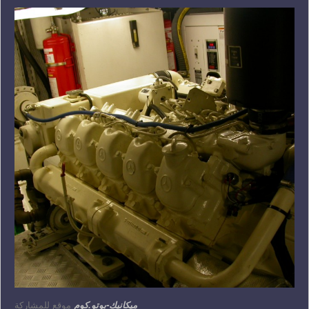
ميكانيك-بوتو.كوم
موقع للمشاركة