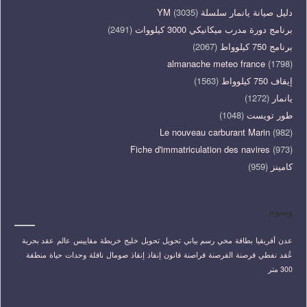
دليل صيانة يانمار سلسلة YM
(3035)
برنامج دورة مدرب ميكانيكي 3000 كيلووات
(2491)
برنامج 750 كيلوواط
(2067)
almanache meteo france
(1798)
إيقاف 750 كيلوواط
(1563)
يانمار
(1272)
طور تويست
(1048)
Le nouveau carburant Marin
(982)
Fiche d'immatriculation des navires
(973)
كامينز
(959)
وسوم
عدن
أفريقيا
بطاقة
مخي
رسم بياني
تحويل
تحويل
خليج
خريطة
مقاييس
عالم
عقد بحرية
عُقد
نفطي
قرصنة
القرصنة
قراصنة
قانون
إنقاذ
إنقاذ
صومال
ناقلة
وحدات
حياة
منطقة
300 متر