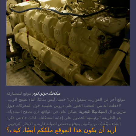
ميكانيك-بوتو.كوم
موقع للمشاركة
موقع آخر عن القوارب، ستقول لي؟ حسنا، ليس تمامًا. أثناء تصفح الويب،
لاحظت أنه من الصعب العثور على دروس تعليمية حول المحركات
ديزل
مارين
و ال
الميكانيكا البحرية
بشكل عام. في الواقع، فإن تصفح المنتديات
هو الطريقة الرئيسية للحصول على إجابة لمشكلتك. لذلك جاءتني فكرة
إنشاء
ميكانيك-بوتو.كوم,
موقع مخصص لصيانة قاربه و الإبحار الترفيهي.
أريد أن يكون هذا الموقع ملككم أيضًا، كيف؟