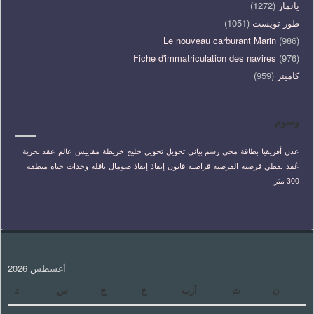
يانمار
(1272)
طور تويست
(1051)
Le nouveau carburant Marin
(986)
Fiche d'immatriculation des navires
(976)
كامينز
(959)
وسوم
عدن
أفريقيا
بطاقة
مخي
رسم بياني
تحويل
تحويل
خليج
خريطة
مقاييس
عالم
عقد بحرية
عُقد
نفطي
قرصنة
القرصنة
قراصنة
قانون
إنقاذ
إنقاذ
صومال
ناقلة
وحدات
حياة
منطقة
300 متر
أغسطس 2026
ن
ث
أرب
خ
ج
س
د