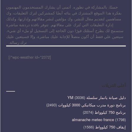
حسنًا، بالمشاركة في تطوره. أتمنى أن يشارك المستخدمون المهتمون
بفكرة هذا الموقع المشترك في بنائه أيضًا كمشتركين لترك التعليقات، وك
مساهمين لتقديم مقال للنشر، وك مؤلفين لنشر مقالاتهم وإدارتها، وكذلك
إدارة التعليقات التي تُترك على مقالاتهم. تتوفر نافذة دردشة مباشرة
ستسمح لك بطرح أسئلتك فورًا دون الحاجة إلى التسجيل أو ملء أي شيء.
سيتعين علي فقط أن أكون متصلاً للإجابة عليك مباشرة، وإلا فسيتعين عليك
ترك رسالة.
[wpc-weather id="2372"/]
أعلى التنزيلات
دليل صيانة يانمار سلسلة YM
(3036)
برنامج دورة مدرب ميكانيكي 3000 كيلووات
(2493)
برنامج 750 كيلوواط
(2074)
almanache meteo france
(1798)
إيقاف 750 كيلوواط
(1566)