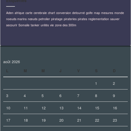
Étiquettes
Aden
afrique
carte
cerebrale
chart
conversion
detourné
golfe
map
mesures
monde
noeuds marins
nœuds
petrolier
piratage
pirateries
pirates
reglementation
sauver
secourir
Somalie
tanker
unités
vie
zone des 300m
août 2026
L
M
M
J
V
S
D
1
2
3
4
5
6
7
8
9
10
11
12
13
14
15
16
17
18
19
20
21
22
23