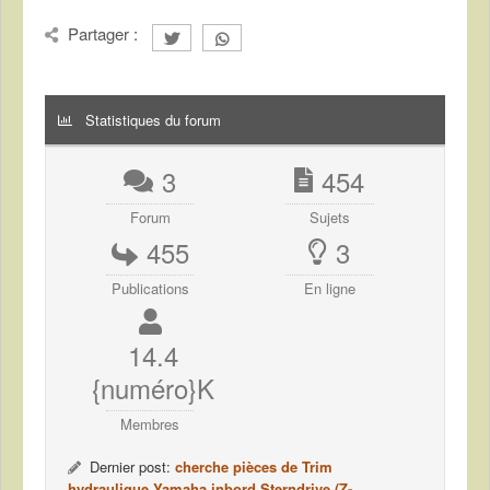
Partager :
Statistiques du forum
3
454
Forum
Sujets
455
3
Publications
En ligne
14.4
{numéro}K
Membres
Dernier post:
cherche pièces de Trim
hydraulique Yamaha inbord Sterndrive (Z-