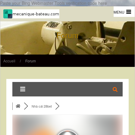
Paste your Bing Webmaster Tools verification code here
MENU
Forum
Accueil
/
Forum
Nhà cái 28bet