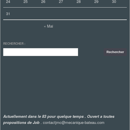
24
25
26
27
28
29
30
31
« Mai
RECHERCHER :
Actuellement dans le 83 pour quelque temps . Ouvert a toutes
propositions de Job
. contactjmc@mecanique-bateau.com