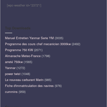
[wpc-weather id="2372"/]
Top Downloads
Manuel Entretien Yanmar Serie YM
(3035)
Programme des cours chef mecanicien 3000kw
(2492)
Programme 750 KW
(2071)
Almanache Meteo-France
(1798)
arreté 750kw
(1565)
Yanmar
(1272)
power twist
(1048)
Le nouveau carburant Marin
(985)
Fiche d'immatriculation des navires
(976)
cummins
(959)