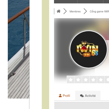
Membres
Cổng game IWI
Profil
Activité