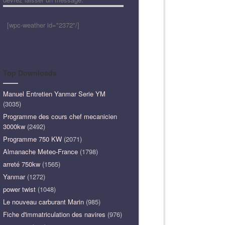
[wpc-weather id="2372"/]
Top Downloads
Manuel Entretien Yanmar Serie YM
(3035)
Programme des cours chef mecanicien
3000kw
(2492)
Programme 750 KW
(2071)
Almanache Meteo-France
(1798)
arreté 750kw
(1565)
Yanmar
(1272)
power twist
(1048)
Le nouveau carburant Marin
(985)
Fiche d'immatriculation des navires
(976)