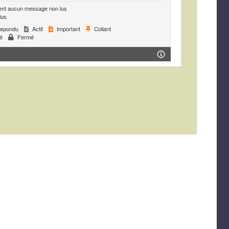
ent aucun message non lus
lus
epondu
Actif
Important
Collant
é
Fermé