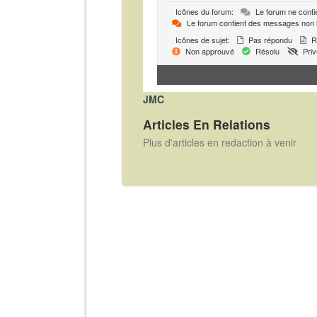
Icônes du forum:
Le forum ne conti
Le forum contient des messages non 
Icônes de sujet:
Pas répondu
R
Non approuvé
Résolu
Priv
JMC
Articles En Relations
Plus d'articles en redaction à venir