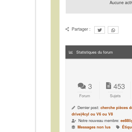
Aucune acti
Partager :
Statistiques du forum
3
453
Forum
Sujets
Dernier post:
cherche pièces d
drive)4cyl ou V6 ou V8
Notre nouveau membre:
ee88li
Messages non lus
Étiqu