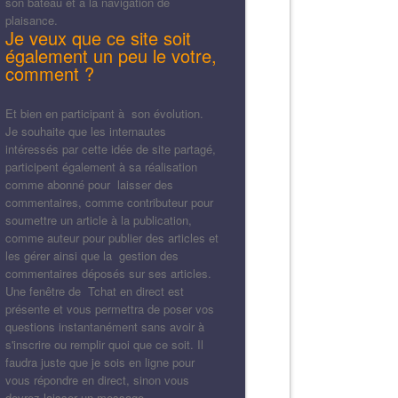
son bateau et à la navigation de
plaisance.
Je veux que ce site soit
également un peu le votre,
comment ?
Et bien en participant à son évolution.
Je souhaite que les internautes
intéressés par cette idée de site partagé,
participent également à sa réalisation
comme abonné pour laisser des
commentaires, comme contributeur pour
soumettre un article à la publication,
comme auteur pour publier des articles et
les gérer ainsi que la gestion des
commentaires déposés sur ses articles.
Une fenêtre de Tchat en direct est
présente et vous permettra de poser vos
questions instantanément sans avoir à
s'inscrire ou remplir quoi que ce soit. Il
faudra juste que je sois en ligne pour
vous répondre en direct, sinon vous
devrez laisser un message.