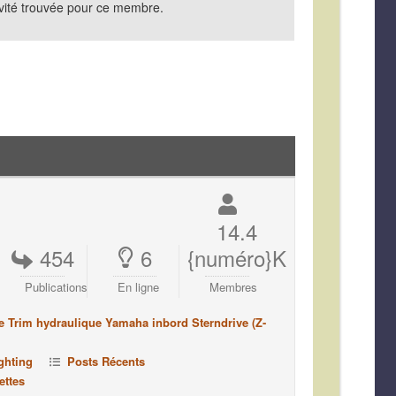
vité trouvée pour ce membre.
14.4
454
6
{numéro}K
Publications
En ligne
Membres
e Trim hydraulique Yamaha inbord Sterndrive (Z-
ghting
Posts Récents
ettes