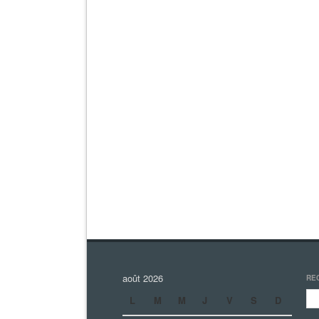
août 2026
RE
L
M
M
J
V
S
D