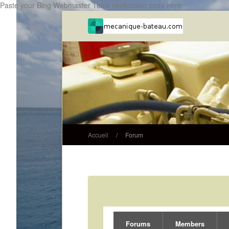
Paste your Bing Webmaster Tools verification code here
Accueil
/
Forum
Forums
Members