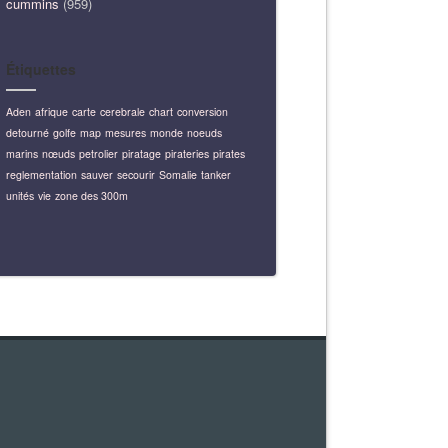
cummins
(959)
Étiquettes
Aden
afrique
carte
cerebrale
chart
conversion
detourné
golfe
map
mesures
monde
noeuds
marins
nœuds
petrolier
piratage
pirateries
pirates
reglementation
sauver
secourir
Somalie
tanker
unités
vie
zone des 300m