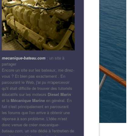
mecanique-bateau.com
: un site à
partager
Encore un site sur les bateaux, me direz-
vous ? Et bien pas exactement . En
parcourant le Web, j'ai pu m'apercevoir
qu'il était difficile de trouver des tutoriels
éducatifs sur les moteurs
Diesel Marin
et la
Mécanique Marine
en général. En
fait c'est principalement en parcourant
les forums que l'on arrive à obtenir une
réponse à son problème. L'idée m'est
donc venue de créer
mecanique-
bateau.com,
un site dédié à l'entretien de