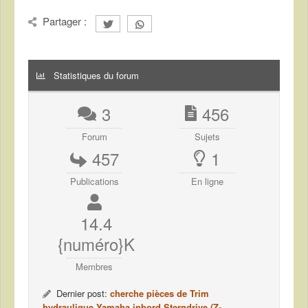
Partager :
Statistiques du forum
3
456
Forum
Sujets
457
1
Publications
En ligne
14.4
{numéro}K
Membres
Dernier post:
cherche pièces de Trim
hydraulique Yamaha inbord Sterndrive (Z-