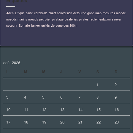
Étiquettes
Aden
afrique
carte
cerebrale
chart
conversion
detourné
golfe
map
mesures
monde
noeuds marins
nœuds
petrolier
piratage
pirateries
pirates
reglementation
sauver
secourir
Somalie
tanker
unités
vie
zone des 300m
août 2026
L
M
M
J
V
S
D
1
2
3
4
5
6
7
8
9
10
11
12
13
14
15
16
17
18
19
20
21
22
23