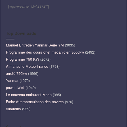
[wpc-weather id="2372"/]
Top Downloads
Manuel Entretien Yanmar Serie YM
(3035)
Programme des cours chef mecanicien 3000kw
(2492)
Programme 750 KW
(2072)
Almanache Meteo-France
(1798)
arreté 750kw
(1566)
Yanmar
(1272)
power twist
(1049)
Le nouveau carburant Marin
(985)
Fiche d'immatriculation des navires
(976)
cummins
(959)