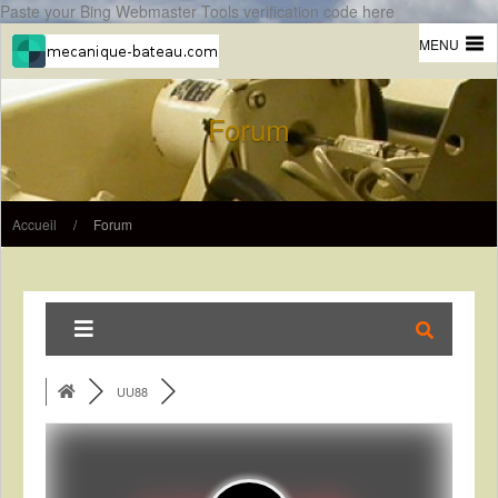
Paste your Bing Webmaster Tools verification code here
MENU
Forum
Accueil
/
Forum
UU88