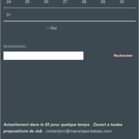
24
25
26
27
28
29
30
31
« Mai
RECHERCHER :
Actuellement dans le 83 pour quelque temps . Ouvert a toutes
propositions de Job
. contactjmc@mecanique-bateau.com