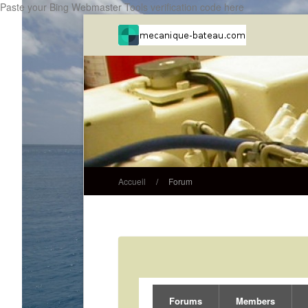
Paste your Bing Webmaster Tools verification code here
Accueil
/
Forum
Forums
Members