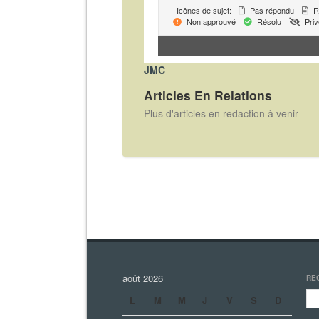
Icônes de sujet:
Pas répondu
R
Non approuvé
Résolu
Priv
JMC
Articles En Relations
Plus d'articles en redaction à venir
août 2026
RE
L
M
M
J
V
S
D