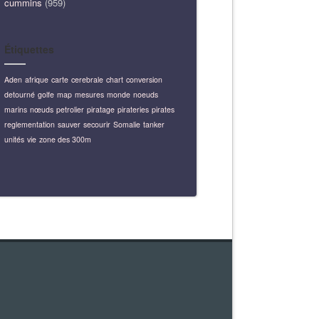
cummins
(959)
Étiquettes
Aden
afrique
carte
cerebrale
chart
conversion
detourné
golfe
map
mesures
monde
noeuds
marins
nœuds
petrolier
piratage
pirateries
pirates
reglementation
sauver
secourir
Somalie
tanker
unités
vie
zone des 300m