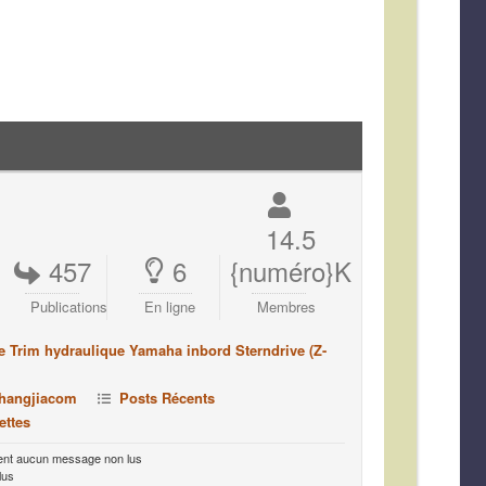
14.5
457
6
{numéro}K
Publications
En ligne
Membres
e Trim hydraulique Yamaha inbord Sterndrive (Z-
shangjiacom
Posts Récents
ettes
ent aucun message non lus
lus