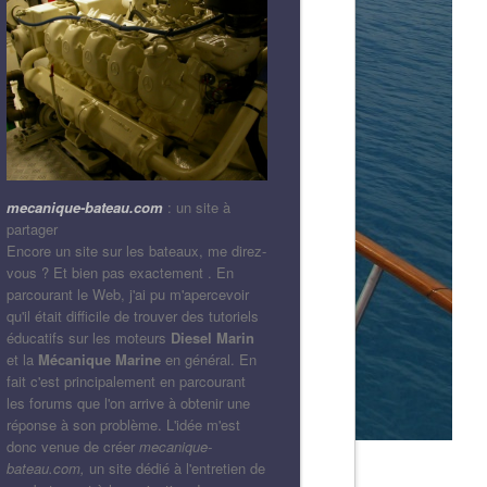
mecanique-bateau.com
: un site à
partager
Encore un site sur les bateaux, me direz-
vous ? Et bien pas exactement . En
parcourant le Web, j'ai pu m'apercevoir
qu'il était difficile de trouver des tutoriels
éducatifs sur les moteurs
Diesel Marin
et la
Mécanique Marine
en général. En
fait c'est principalement en parcourant
les forums que l'on arrive à obtenir une
réponse à son problème. L'idée m'est
donc venue de créer
mecanique-
bateau.com,
un site dédié à l'entretien de