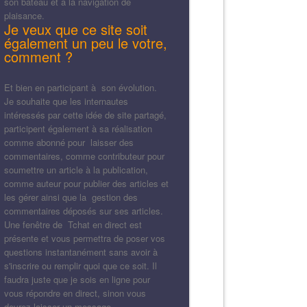
son bateau et à la navigation de
plaisance.
Je veux que ce site soit
également un peu le votre,
comment ?
Et bien en participant à son évolution.
Je souhaite que les internautes
intéressés par cette idée de site partagé,
participent également à sa réalisation
comme abonné pour laisser des
commentaires, comme contributeur pour
soumettre un article à la publication,
comme auteur pour publier des articles et
les gérer ainsi que la gestion des
commentaires déposés sur ses articles.
Une fenêtre de Tchat en direct est
présente et vous permettra de poser vos
questions instantanément sans avoir à
s'inscrire ou remplir quoi que ce soit. Il
faudra juste que je sois en ligne pour
vous répondre en direct, sinon vous
devrez laisser un message.