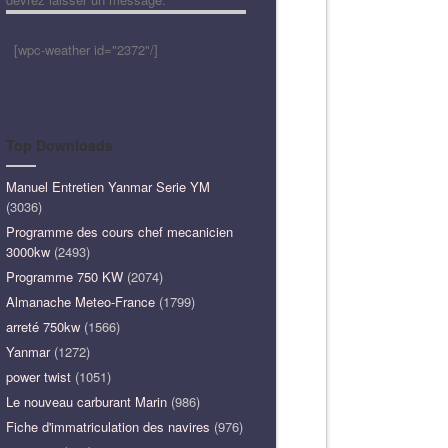
[wpc-weather id="2372"/]
Top Downloads
Manuel Entretien Yanmar Serie YM
(3036)
Programme des cours chef mecanicien
3000kw
(2493)
Programme 750 KW
(2074)
Almanache Meteo-France
(1799)
arreté 750kw
(1566)
Yanmar
(1272)
power twist
(1051)
Le nouveau carburant Marin
(986)
Fiche d'immatriculation des navires
(976)