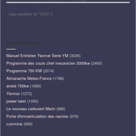
[wpc-weather id="2372"/]
Top Downloads
Manuel Entretien Yanmar Serie YM
(3036)
Programme des cours chef mecanicien 3000kw
(2493)
Programme 750 KW
(2074)
Almanache Meteo-France
(1798)
arreté 750kw
(1566)
Yanmar
(1272)
power twist
(1050)
Le nouveau carburant Marin
(986)
Fiche d'immatriculation des navires
(976)
cummins
(959)