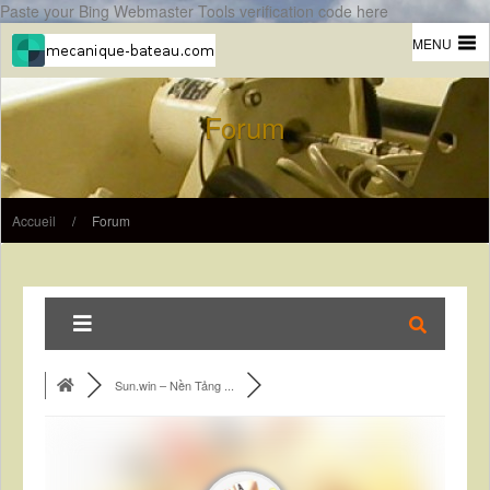
Paste your Bing Webmaster Tools verification code here
MENU
Forum
Accueil
/
Forum
Sun.win – Nền Tảng ...