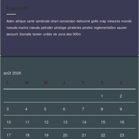
Étiquettes
Aden
afrique
carte
cerebrale
chart
conversion
detourné
golfe
map
mesures
monde
noeuds marins
nœuds
petrolier
piratage
pirateries
pirates
reglementation
sauver
secourir
Somalie
tanker
unités
vie
zone des 300m
août 2026
L
M
M
J
V
S
D
1
2
3
4
5
6
7
8
9
10
11
12
13
14
15
16
17
18
19
20
21
22
23