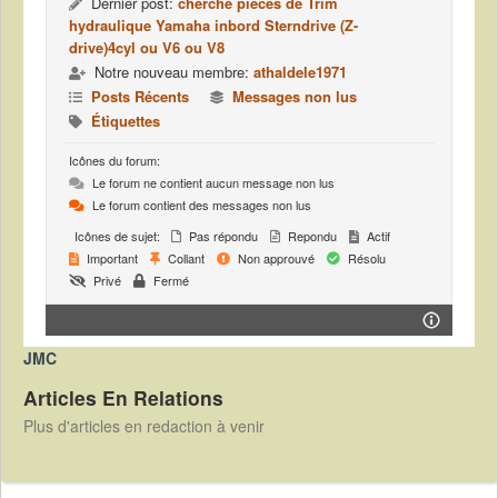
Dernier post:
cherche pièces de Trim
hydraulique Yamaha inbord Sterndrive (Z-
drive)4cyl ou V6 ou V8
Notre nouveau membre:
athaldele1971
Posts Récents
Messages non lus
Étiquettes
Icônes du forum:
Le forum ne contient aucun message non lus
Le forum contient des messages non lus
Icônes de sujet:
Pas répondu
Repondu
Actif
Important
Collant
Non approuvé
Résolu
Privé
Fermé
JMC
Articles En Relations
Plus d'articles en redaction à venir