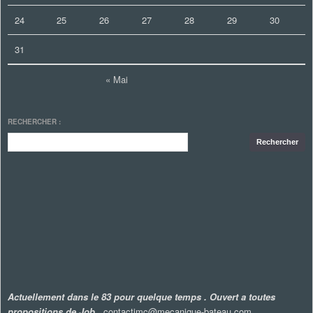
24
25
26
27
28
29
30
31
« Mai
RECHERCHER :
Actuellement dans le 83 pour quelque temps . Ouvert a toutes
propositions de Job
. contactjmc@mecanique-bateau.com