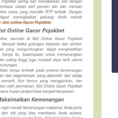
 Pojokbet sering kali menawarkan slot dengan
membaca ulasan dari pemain lain dan mencari
line mana yang memiliki RTP terbaik. Dengan
 dapat meningkatkan peluang Anda meraih
in
slot online Gacor Pojokbet
.
lot Online Gacor Pojokbet
line, bermain di Slot Online Gacor Pojokbet
 Sensasi ketika gulungan berputar dan simbol-
nasi yang menguntungkan dapat menghadirkan
ak hanya itu, kesempatan untuk memenangkan
n paling tinggi juga menjadi daya tarik utama
runtungan.
 tidak hanya terletak pada potensi kemenangan
uan dan kegembiraan yang diperoleh dari setiap
 menarik, fitur bonus yang menggiurkan, dan
kan oleh permainan, Slot Online Gacor Pojokbet
mana impian jackpot bisa menjadi kenyataan.
 Maksimalkan Kemenangan
g ingin meraih kemenangan maksimal, Anda perlu
s dan trik yang bisa membantu Anda sukses.