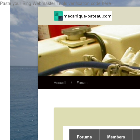
Paste your Bing Webmaster Tools verification code here
Accueil
/
Forum
Forums
Members