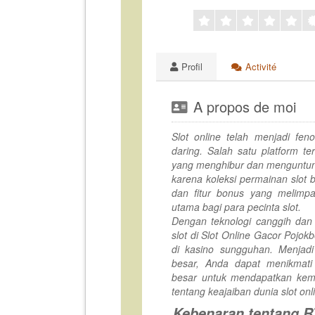
Profil
Activité
A propos de moi
Slot online telah menjadi fe
daring. Salah satu platform t
yang menghibur dan menguntung
karena koleksi permainan slot b
dan fitur bonus yang melimpa
utama bagi para pecinta slot.
Dengan teknologi canggih dan
slot di Slot Online Gacor Pojok
di kasino sungguhan. Menjad
besar, Anda dapat menikmati
besar untuk mendapatkan kemen
tentang keajaiban dunia slot on
Kebenaran tentang RT