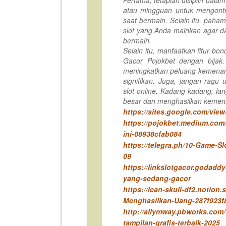
Pertama, tetaplah disiplin dal
atau mingguan untuk mengontr
saat bermain. Selain itu, pah
slot yang Anda mainkan agar d
bermain.
Selain itu, manfaatkan fitur bo
Gacor Pojokbet dengan bijak.
meningkatkan peluang kemena
signifikan. Juga, jangan ragu
slot online. Kadang-kadang, 
besar dan menghasilkan kemena
https://sites.google.com/vi
https://pojokbet.medium.com/
ini-08938cfab084
https://telegra.ph/10-Game-S
09
https://linkslotgacor.godaddy
yang-sedang-gacor
https://lean-skull-df2.notion.
Menghasilkan-Uang-287f923
http://allymway.pbworks.com
tampilan-grafis-terbaik-2025