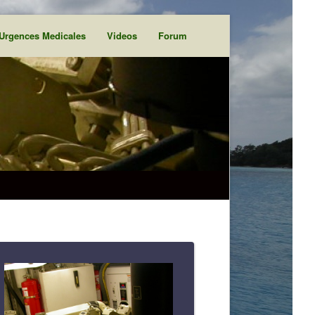
Urgences Medicales
Videos
Forum