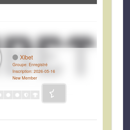
Xibet
Groupe: Enregistré
Inscription: 2026-05-16
New Member