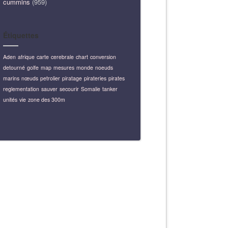
cummins
(959)
Étiquettes
Aden
afrique
carte
cerebrale
chart
conversion
detourné
golfe
map
mesures
monde
noeuds
marins
nœuds
petrolier
piratage
pirateries
pirates
reglementation
sauver
secourir
Somalie
tanker
unités
vie
zone des 300m