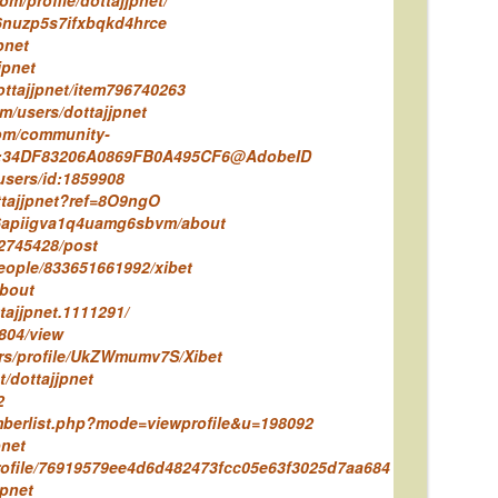
m/profile/dottajjpnet/
/6nuzp5s7ifxbqkd4hrce
pnet
jpnet
ottajjpnet/item796740263
m/users/dottajjpnet
com/community-
ser:34DF83206A0869FB0A495CF6@AdobeID
users/id:1859908
ttajjpnet?ref=8O9ngO
/6apiigva1q4uamg6sbvm/about
2745428/post
eople/833651661992/xibet
about
tajjpnet.1111291/
3804/view
ers/profile/UkZWmumv7S/Xibet
t/dottajjpnet
2
emberlist.php?mode=viewprofile&u=198092
pnet
profile/76919579ee4d6d482473fcc05e63f3025d7aa684
jpnet