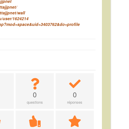
jjpnet
ttajjpnet/
ttajjpnet/wall
u/user/1624214
.php?mod=space&uid=3403762&do=profile
0
0
questions
réponses