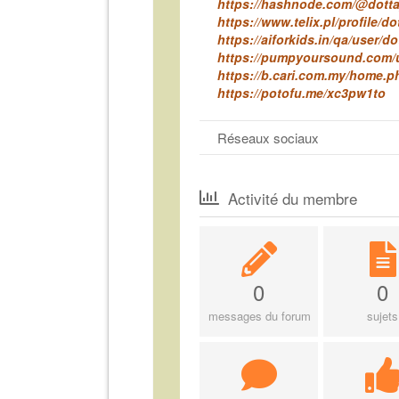
https://hashnode.com/@dotta
https://www.telix.pl/profile/do
https://aiforkids.in/qa/user/do
https://pumpyoursound.com/
https://b.cari.com.my/home
https://potofu.me/xc3pw1to
Réseaux sociaux
Activité du membre
0
0
messages du forum
sujets