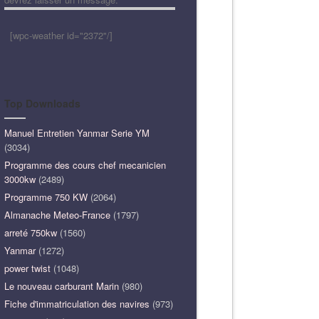
[wpc-weather id="2372"/]
Top Downloads
Manuel Entretien Yanmar Serie YM
(3034)
Programme des cours chef mecanicien
3000kw
(2489)
Programme 750 KW
(2064)
Almanache Meteo-France
(1797)
arreté 750kw
(1560)
Yanmar
(1272)
power twist
(1048)
Le nouveau carburant Marin
(980)
Fiche d'immatriculation des navires
(973)