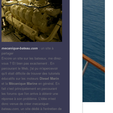
mecanique-bateau.com
: un site à
partager
Encore un site sur les bateaux, me direz-
vous ? Et bien pas exactement . En
parcourant le Web, j'ai pu m'apercevoir
qu'il était difficile de trouver des tutoriels
éducatifs sur les moteurs
Diesel Marin
et la
Mécanique Marine
en général. En
fait c'est principalement en parcourant
les forums que l'on arrive à obtenir une
réponse à son problème. L'idée m'est
donc venue de créer
mecanique-
bateau.com,
un site dédié à l'entretien de