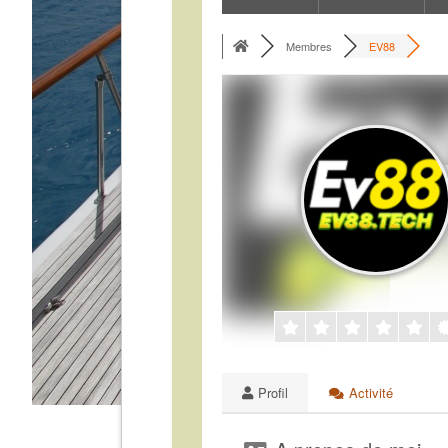
Membres
EV88
Profil
Activité