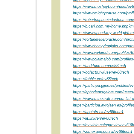
https://www.moshpyt.com/user/ev
https://www.mightycause.com/profi
https://robertsspaceindustries.com
https://b.cari.com.my/home.php?
https://www.speedway-world.pl/fo
https://fortunetelleroracle.com/prof
https://www.heavyironjobs.com/pro
https://www.wvhired.com/profiles/
https://www.claimajob.com/profile
https://undrtone.com/ev88tech
https://cofacts.tw/user/ev88tech
https://fabble.cc/ev88tech
https://participa.gijon.es/profiles/e
https://aphorismsgalore.com/users
https://www.minecraft-servers-list.
https://participa.aytojaen.es/profil
https://apptuts.bio/ev88tech1
https://lit.link/en/ev88tech
https://cv.viblo.asia/preview-cv/
https://zimexapp.co.zw/ev88tech1