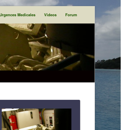
Urgences Medicales
Videos
Forum