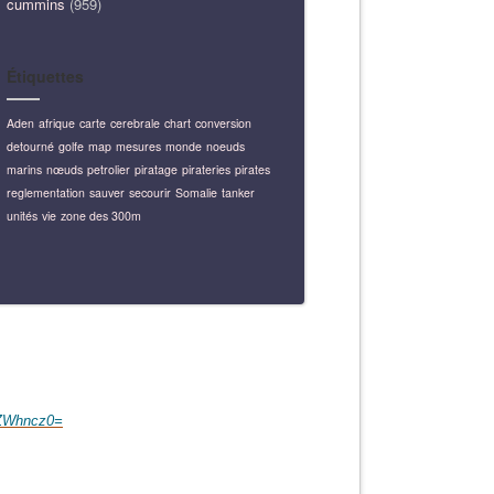
cummins
(959)
Étiquettes
Aden
afrique
carte
cerebrale
chart
conversion
detourné
golfe
map
mesures
monde
noeuds
marins
nœuds
petrolier
piratage
pirateries
pirates
reglementation
sauver
secourir
Somalie
tanker
unités
vie
zone des 300m
JZWhncz0=