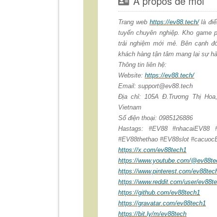
A propos de moi
Trang web
https://ev88.tech/
là đi
tuyến chuyên nghiệp. Kho game ph
trải nghiệm mới mẻ. Bên cạnh đ
khách hàng tận tâm mang lại sự hà
Thông tin liên hệ:
Website:
https://ev88.tech/
Email: support@ev88.tech
Địa chỉ: 105A Đ.Trương Thị Hoa
Vietnam
Số điện thoại: 0985126886
Hastags: #EV88 #nhacaiEV88 #
#EV88thethao #EV88slot #cacuoc
https://x.com/ev88tech1
https://www.youtube.com/@ev88te
https://www.pinterest.com/ev88tech
https://www.reddit.com/user/ev88t
https://github.com/ev88tech1
https://gravatar.com/ev88tech1
https://bit.ly/m/ev88tech