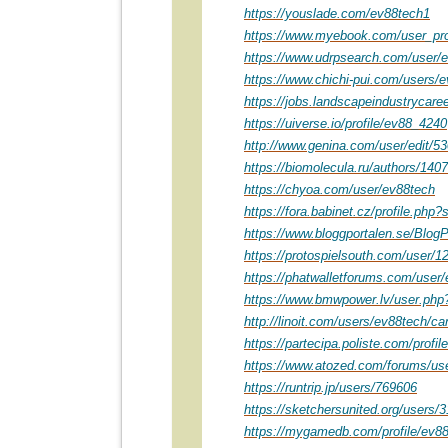
https://youslade.com/ev88tech1
https://www.myebook.com/user_pro
https://www.udrpsearch.com/user/
https://www.chichi-pui.com/users/e
https://jobs.landscapeindustrycare
https://uiverse.io/profile/ev88_4240
http://www.genina.com/user/edit/5
https://biomolecula.ru/authors/140
https://chyoa.com/user/ev88tech
https://fora.babinet.cz/profile.ph
https://www.bloggportalen.se/Blog
https://protospielsouth.com/user/1
https://phatwalletforums.com/user
https://www.bmwpower.lv/user.ph
http://linoit.com/users/ev88tech/c
https://partecipa.poliste.com/profil
https://www.atozed.com/forums/us
https://runtrip.jp/users/769606
https://sketchersunited.org/users/
https://mygamedb.com/profile/ev8