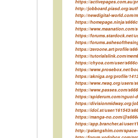
https://activepages.com.au/p
http://jobboard.piasd.org/au
http://newdigital-world.com
https://homepage.ninja/s666
https://www.maanation.com/
https://forums.stardock.net/u
https://forums.ashesofthesin
https://zeroone.art/profile/s
https://tutorialslink.com/me
https://chyoa.com/user/s666
https://www.prosebox.net/bo
https://akniga.org/profile/141
https://www.rwaq.org/users/
https://www.passes.com/s66
https://spiderum.com/nguoi
https://divisionmidway.org/j
https://idol.st/user/161543/s
https://manga-no.com/@s666c
https://app.brancher.ai/user/
http://palangshim.com/space
http://forum.vodobox.com/pr