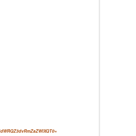
W5CdWRQZ3dvRmZaZWlXQT0=