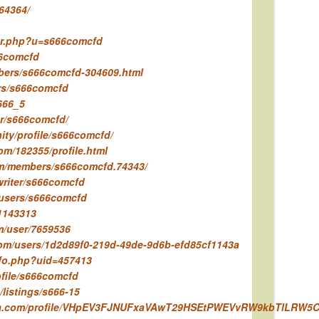
64364/
er.php?u=s666comcfd
66comcfd
mbers/s666comcfd-304609.html
sers/s666comcfd
s666_5
or/s666comcfd/
nity/profile/s666comcfd/
com/182355/profile.html
m/members/s666comcfd.74343/
writer/s666comcfd
/users/s666comcfd
/1143313
om/user/7659536
om/users/1d2d89f0-219d-49de-9d6b-efd85cf1143a
info.php?uid=457413
ofile/s666comcfd
listings/s666-15
eiusa.com/profile/VHpEV3FJNUFxaVAwT29HSEtPWEVvRW9kbTlLR