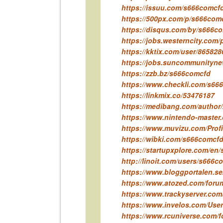
https://issuu.com/s666comcf
https://500px.com/p/s666co
https://disqus.com/by/s666c
https://jobs.westerncity.com/
https://kktix.com/user/865828
https://jobs.suncommunityne
https://zzb.bz/s666comcfd
https://www.checkli.com/s66
https://linkmix.co/53476187
https://medibang.com/author
https://www.nintendo-master
https://www.muvizu.com/Prof
https://wibki.com/s666comcf
https://startupxplore.com/en
http://linoit.com/users/s666
https://www.bloggportalen.s
https://www.atozed.com/foru
https://www.trackyserver.com/
https://www.invelos.com/Use
https://www.rcuniverse.com/