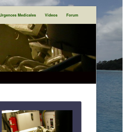
Urgences Medicales
Videos
Forum