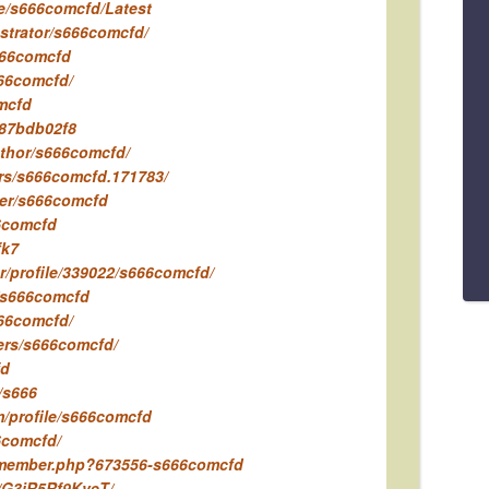
le/s666comcfd/Latest
ustrator/s666comcfd/
666comcfd
66comcfd/
mcfd
987bdb02f8
uthor/s666comcfd/
ers/s666comcfd.171783/
ser/s666comcfd
66comcfd
fk7
r/profile/339022/s666comcfd/
r/s666comcfd
666comcfd/
ers/s666comcfd/
fd
/s666
om/profile/s666comcfd
6comcfd/
m/member.php?673556-s666comcfd
r/G3iR5Rf9KveT/