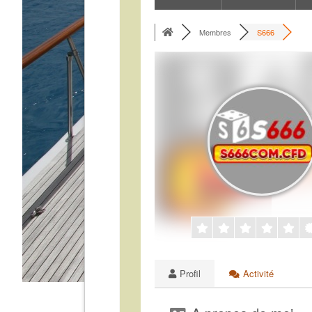
Membres
S666
Profil
Activité