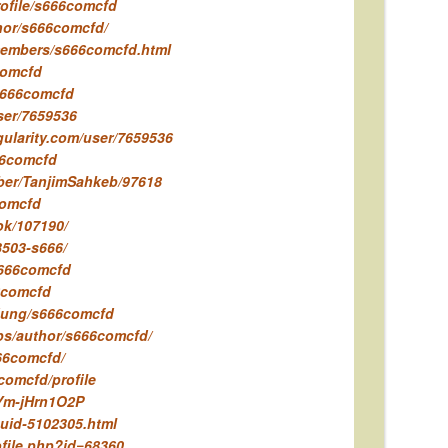
rofile/s666comcfd
thor/s666comcfd/
/members/s666comcfd.html
comcfd
s666comcfd
ser/7659536
gularity.com/user/7659536
666comcfd
mber/TanjimSahkeb/97618
comcfd
ok/107190/
3503-s666/
s666comcfd
6comcfd
-dung/s666comcfd
obs/author/s666comcfd/
666comcfd/
omcfd/profile
tYm-jHrn1O2P
-uid-5102305.html
ofile.php?id=68360