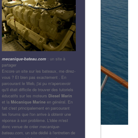
mecanique-bateau.com
: un site à
partager
Encore un site sur les bateaux, me direz-
vous ? Et bien pas exactement . En
parcourant le Web, j'ai pu m'apercevoir
qu'il était difficile de trouver des tutoriels
éducatifs sur les moteurs
Diesel Marin
et la
Mécanique Marine
en général. En
fait c'est principalement en parcourant
les forums que l'on arrive à obtenir une
réponse à son problème. L'idée m'est
donc venue de créer
mecanique-
bateau.com,
un site dédié à l'entretien de