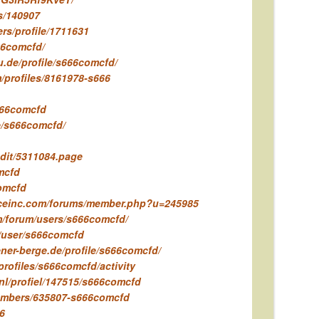
s/140907
rs/profile/1711631
66comcfd/
au.de/profile/s666comcfd/
/profiles/8161978-s666
s666comcfd
le/s666comcfd/
dit/5311084.page
mcfd
comcfd
nceinc.com/forums/member.php?u=245985
/forum/users/s666comcfd/
m/user/s666comcfd
ener-berge.de/profile/s666comcfd/
profiles/s666comcfd/activity
.nl/profiel/147515/s666comcfd
members/635807-s666comcfd
66