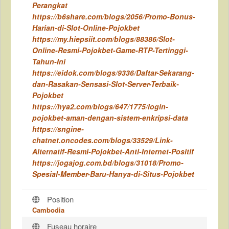
Perangkat
https://b6share.com/blogs/2056/Promo-Bonus-
Harian-di-Slot-Online-Pojokbet
https://my.hiepsiit.com/blogs/88386/Slot-
Online-Resmi-Pojokbet-Game-RTP-Tertinggi-
Tahun-Ini
https://eidok.com/blogs/9336/Daftar-Sekarang-
dan-Rasakan-Sensasi-Slot-Server-Terbaik-
Pojokbet
https://hya2.com/blogs/647/1775/login-
pojokbet-aman-dengan-sistem-enkripsi-data
https://sngine-
chatnet.oncodes.com/blogs/33529/Link-
Alternatif-Resmi-Pojokbet-Anti-Internet-Positif
https://jogajog.com.bd/blogs/31018/Promo-
Spesial-Member-Baru-Hanya-di-Situs-Pojokbet
Position
Cambodia
Fuseau horaire