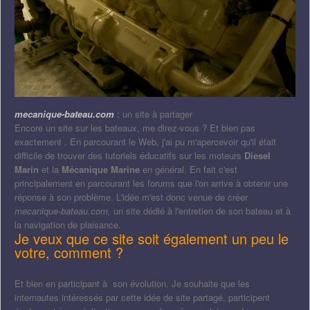
mecanique-bateau.com
: un site à partager
Encore un site sur les bateaux, me direz-vous ? Et bien pas
exactement . En parcourant le Web, j'ai pu m'apercevoir qu'il était
difficile de trouver des tutoriels éducatifs sur les moteurs
Diesel
Marin
et la
Mécanique Marine
en général. En fait c'est
principalement en parcourant les forums que l'on arrive à obtenir une
réponse à son problème. L'idée m'est donc venue de créer
mecanique-bateau.com,
un site dédié à l'entretien de son bateau et à
la navigation de plaisance.
Je veux que ce site soit également un peu le
votre, comment ?
Et bien en participant à son évolution. Je souhaite que les
internautes intéressés par cette idée de site partagé, participent