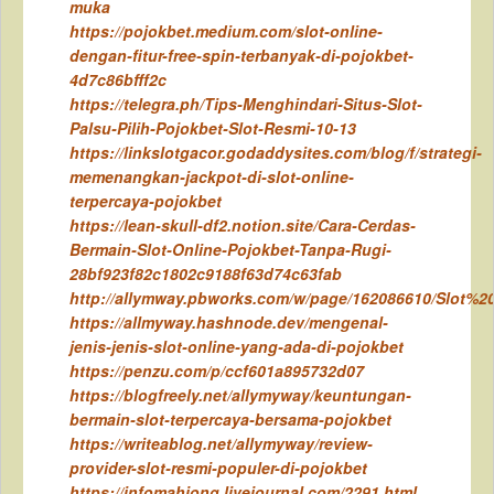
muka
https://pojokbet.medium.com/slot-online-
dengan-fitur-free-spin-terbanyak-di-pojokbet-
4d7c86bfff2c
https://telegra.ph/Tips-Menghindari-Situs-Slot-
Palsu-Pilih-Pojokbet-Slot-Resmi-10-13
https://linkslotgacor.godaddysites.com/blog/f/strategi-
memenangkan-jackpot-di-slot-online-
terpercaya-pojokbet
https://lean-skull-df2.notion.site/Cara-Cerdas-
Bermain-Slot-Online-Pojokbet-Tanpa-Rugi-
28bf923f82c1802c9188f63d74c63fab
http://allymway.pbworks.com/w/page/162086610/Sl
https://allmyway.hashnode.dev/mengenal-
jenis-jenis-slot-online-yang-ada-di-pojokbet
https://penzu.com/p/ccf601a895732d07
https://blogfreely.net/allymyway/keuntungan-
bermain-slot-terpercaya-bersama-pojokbet
https://writeablog.net/allymyway/review-
provider-slot-resmi-populer-di-pojokbet
https://infomahjong.livejournal.com/2291.html