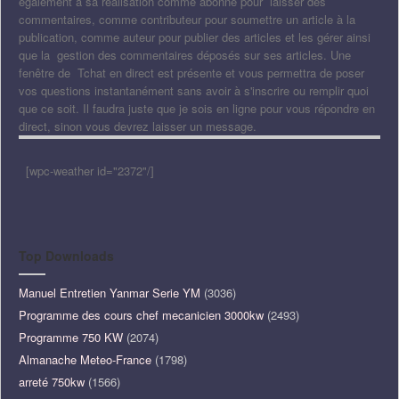
également à sa réalisation comme abonné pour laisser des
commentaires, comme contributeur pour soumettre un article à la
publication, comme auteur pour publier des articles et les gérer ainsi
que la gestion des commentaires déposés sur ses articles. Une
fenêtre de Tchat en direct est présente et vous permettra de poser
vos questions instantanément sans avoir à s'inscrire ou remplir quoi
que ce soit. Il faudra juste que je sois en ligne pour vous répondre en
direct, sinon vous devrez laisser un message.
[wpc-weather id="2372"/]
Top Downloads
Manuel Entretien Yanmar Serie YM
(3036)
Programme des cours chef mecanicien 3000kw
(2493)
Programme 750 KW
(2074)
Almanache Meteo-France
(1798)
arreté 750kw
(1566)