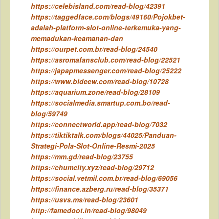
https://celebisland.com/read-blog/42391
https://taggedface.com/blogs/49160/Pojokbet-
adalah-platform-slot-online-terkemuka-yang-
memadukan-keamanan-dan
https://ourpet.com.br/read-blog/24540
https://asromafansclub.com/read-blog/22521
https://japapmessenger.com/read-blog/25222
https://www.bideew.com/read-blog/10728
https://aquarium.zone/read-blog/28109
https://socialmedia.smartup.com.bo/read-
blog/59749
https://connectworld.app/read-blog/7032
https://tiktiktalk.com/blogs/44025/Panduan-
Strategi-Pola-Slot-Online-Resmi-2025
https://mm.gd/read-blog/23755
https://chumcity.xyz/read-blog/29712
https://social.vetmil.com.br/read-blog/69056
https://finance.azberg.ru/read-blog/35371
https://usvs.ms/read-blog/23601
http://famedoot.in/read-blog/98049