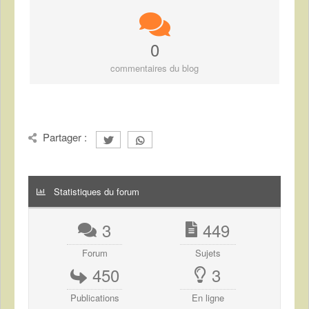
0
commentaires du blog
Partager :
Statistiques du forum
3
449
Forum
Sujets
450
3
Publications
En ligne