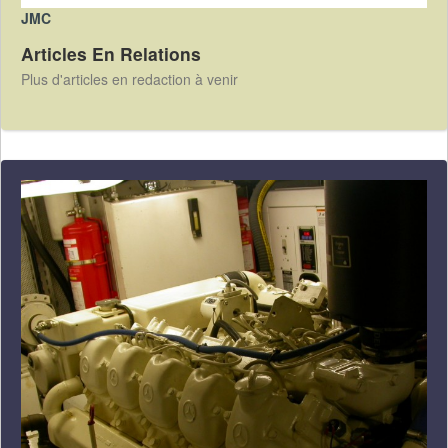
JMC
Articles En Relations
Plus d'articles en redaction à venir