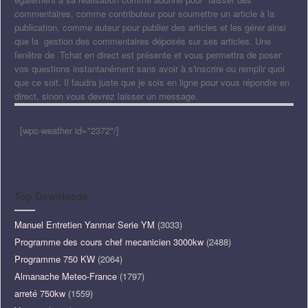
commentaires, comme contributeur pour soumettre un article à la
publication, comme auteur pour publier des articles et les gérer ainsi
que la gestion des commentaires déposés sur ses articles. Une
fenêtre de Tchat en direct est présente et vous permettra de poser
vos questions instantanément sans avoir à s'inscrire ou remplir quoi
que ce soit. Il faudra juste que je sois en ligne pour vous répondre en
direct, sinon vous devrez laisser un message.
[wpc-weather id="2372"/]
Top Downloads
Manuel Entretien Yanmar Serie YM
(3033)
Programme des cours chef mecanicien 3000kw
(2488)
Programme 750 KW
(2064)
Almanache Meteo-France
(1797)
arreté 750kw
(1559)