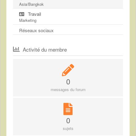
Asia/Bangkok
Travail
Marketing
Réseaux sociaux
Activité du membre
0
messages du forum
0
sujets