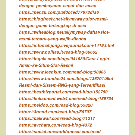
dengan-pembayaran-cepat-dan-aman
https://penzu.com/p/af0c4ed77673dfa6
https://blogfreely.net/allymyway/slot-resmi-
dengan-game-terlengkap-di-asia
https://writeablog.net/allymyway/daftar-slot-
resmi-terbaru-yang-wajib-dicoba
https://infomahjong.livejournal.com/1419.html
https://www.noifias.it/read-blog/66662
https://logcla.com/blogs/941639/Cara-Login-
Aman-ke-Situs-Slot-Resmi
https://www.leenkup.com/read-blog/58906
https://www.bundas24.com/blogs/136701/Slot-
Resmi-dan-Sistem-RNG-yang-Terverifikasi
https://bestbizportal.com/read-blog/152750
https://linkspreed.web4.one/read-blog/189734
https://peldoo.com/read-blog/55820
https://3rrend.com/read-blog/56797
https://palkwall.com/read-blog/71217
https://avchats.com/read-blog/4372
https://social.oneworldonesai.com/read-