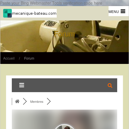
Paste your Bing Webmaster Tools verification code here
MENU
Forum
Accueil
/
Forum
Membres