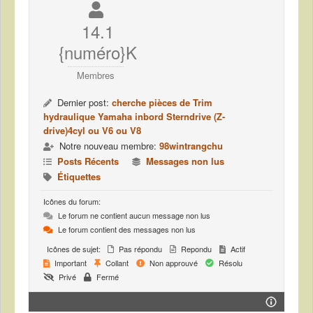
14.1
{numéro}K
Membres
Dernier post:
cherche pièces de Trim
hydraulique Yamaha inbord Sterndrive (Z-
drive)4cyl ou V6 ou V8
Notre nouveau membre:
98wintrangchu
Posts Récents
Messages non lus
Étiquettes
Icônes du forum:
Le forum ne contient aucun message non lus
Le forum contient des messages non lus
Icônes de sujet:
Pas répondu
Repondu
Actif
Important
Collant
Non approuvé
Résolu
Privé
Fermé