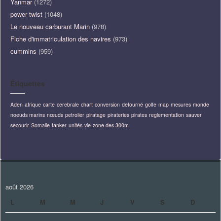
Yanmar
(1272)
power twist
(1048)
Le nouveau carburant Marin
(978)
Fiche d'immatriculation des navires
(973)
cummins
(959)
Étiquettes
Aden
afrique
carte
cerebrale
chart
conversion
detourné
golfe
map
mesures
monde
noeuds marins
nœuds
petrolier
piratage
pirateries
pirates
reglementation
sauver
secourir
Somalie
tanker
unités
vie
zone des 300m
août 2026
L
M
M
J
V
S
D