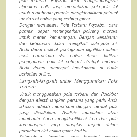
pola tertentu. Pojokbet telah mengembangkan
algoritma unik yang memetakan pola-pola ini
untuk membantu pemain mengidentifikasi potensi
mesin slot online yang sedang gacor.
Dengan memahami Pola Terbaru Pojokbet, para
pemain dapat meningkatkan peluang mereka
untuk meraih kemenangan. Dengan kesabaran
dan ketekunan dalam mengikuti pola-pola ini,
Anda dapat melihat peningkatan signifikan dalam
hasil permainan slot online Anda. Jadikan
penggunaan pola ini sebagai strategi andalan
Anda dalam mencapai kesuksesan di dunia
perjudian online.
Langkah-langkah untuk Menggunakan Pola
Terbaru
Untuk menggunakan pola terbaru dari Pojokbet
dengan efektif, langkah pertama yang perlu Anda
lakukan adalah memahami dengan cermat pola
yang disediakan. Analisis mendalam akan
membantu Anda mengidentifikasi tren dan pola
kemenangan yang mungkin terjadi dalam
permainan slot online gacor hari ini.
Selanjutnya, terapkan pola tersebut secara