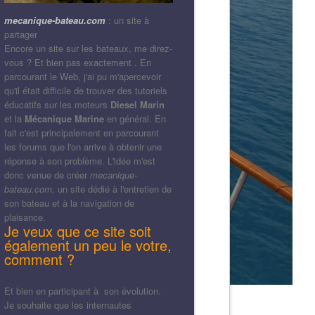
mecanique-bateau.com
: un site à
partager
Encore un site sur les bateaux, me direz-
vous ? Et bien pas exactement . En
parcourant le Web, j'ai pu m'apercevoir
qu'il était difficile de trouver des tutoriels
éducatifs sur les moteurs
Diesel Marin
et la
Mécanique Marine
en général. En
fait c'est principalement en parcourant
les forums que l'on arrive à obtenir une
réponse à son problème. L'idée m'est
donc venue de créer
mecanique-
bateau.com,
un site dédié à l'entretien de
son bateau et à la navigation de
plaisance.
Je veux que ce site soit
également un peu le votre,
comment ?
Et bien en participant à son évolution.
Je souhaite que les internautes