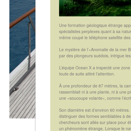
Une formation géologique étrange appe
spécialistes perplexes quant à sa natu
même coupé le téléphone satellite des
Le mystère de l’«Anomalie de la mer B
par des plongeurs suédois, intrigue le
L’équipe Ocean X a inspecté une zone d
toute de suite attiré l’attention.
À une profondeur de 87 mètres, la cam
rassemblait ni à une plante, ni à une pi
une «soucoupe volante», comme l’écrit
Son diamètre est d’environ 60 mètres. L’
distinguer des formes semblables à des
chercheurs sont allés sur place pour ét
un phénomène étrange. Lorsque le navir