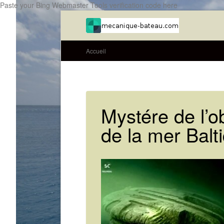
Paste your Bing Webmaster Tools verification code here
Accueil
Mystére de l’o
de la mer Balt