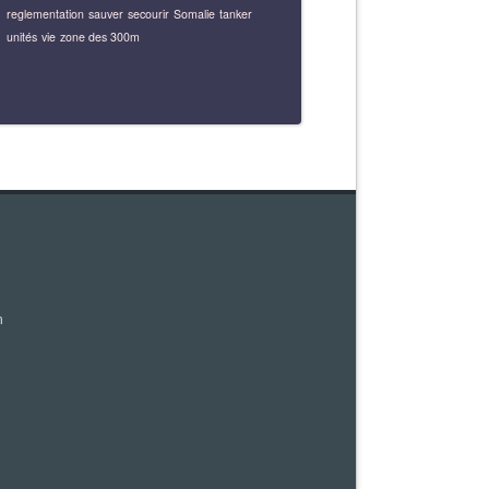
reglementation
sauver
secourir
Somalie
tanker
unités
vie
zone des 300m
m