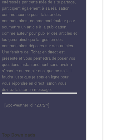
intéressés par cette idée de site partagé,
participent également à sa réalisation
comme abonné pour laisser des
commentaires, comme contributeur pour
soumettre un article à la publication,
comme auteur pour publier des articles et
les gérer ainsi que la gestion des
commentaires déposés sur ses articles.
Une fenêtre de Tchat en direct est
présente et vous permettra de poser vos
questions instantanément sans avoir à
s'inscrire ou remplir quoi que ce soit. Il
faudra juste que je sois en ligne pour
vous répondre en direct, sinon vous
devrez laisser un message.
[wpc-weather id="2372"/]
Top Downloads