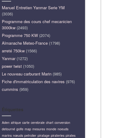
Manuel Entretien Yanmar Serie YM
(3036)
Programme des cours chef mecanicien
3000kw
(2493)
Programme 750 KW
(2074)
Almanache Meteo-France
(1798)
arreté 750kw
(1566)
Yanmar
(1272)
power twist
(1050)
Le nouveau carburant Marin
(985)
Fiche d'immatriculation des navires
(976)
cummins
(959)
Étiquettes
Aden
afrique
carte
cerebrale
chart
conversion
detourné
golfe
map
mesures
monde
noeuds
marins
nœuds
petrolier
piratage
pirateries
pirates