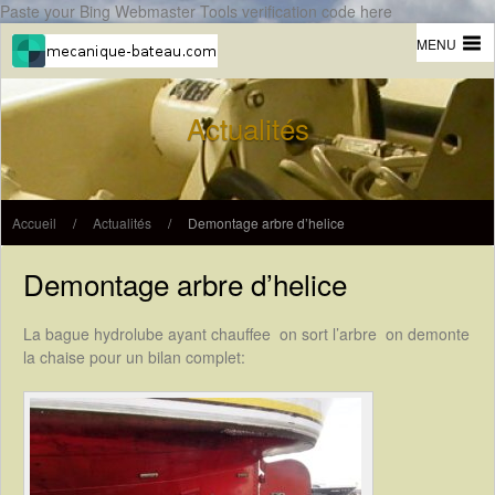
Paste your Bing Webmaster Tools verification code here
MENU
Actualités
Accueil
/
Actualités
/
Demontage arbre d’helice
Demontage arbre d’helice
La bague hydrolube ayant chauffee on sort l’arbre on demonte
la chaise pour un bilan complet: