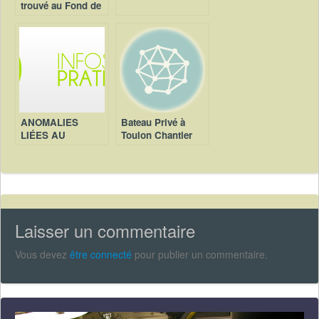
trouvé au Fond de
la mer Baltique
ANOMALIES
Bateau Privé à
LIÉES AU
Toulon Chantier
MOTEUR
I.M.S
Laisser un commentaire
Vous devez
être connecté
pour publier un commentaire.