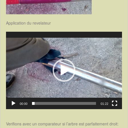
Application du revelateur
Lecteur
vidéo
00:00
01:22
Verifions avec un comparateur si l’arbre est parfaitement droit: