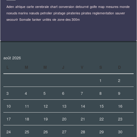
Aden
afrique
carte
cerebrale
chart
conversion
detourné
golfe
map
mesures
monde
noeuds marins
nœuds
petrolier
piratage
pirateries
pirates
reglementation
sauver
secourir
Somalie
tanker
unités
vie
zone des 300m
août 2026
L
M
M
J
V
S
D
1
2
3
4
5
6
7
8
9
10
11
12
13
14
15
16
17
18
19
20
21
22
23
24
25
26
27
28
29
30