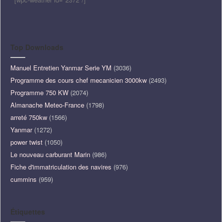
Top Downloads
Manuel Entretien Yanmar Serie YM
(3036)
Programme des cours chef mecanicien 3000kw
(2493)
Programme 750 KW
(2074)
Almanache Meteo-France
(1798)
arreté 750kw
(1566)
Yanmar
(1272)
power twist
(1050)
Le nouveau carburant Marin
(986)
Fiche d'immatriculation des navires
(976)
cummins
(959)
Étiquettes