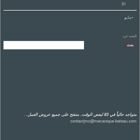
31
«مايو
البحث عن:
متواجد حالياً في 83 لبعض الوقت. منفتح على جميع عروض العمل.
.
contactjmc@mecanique-bateau.com