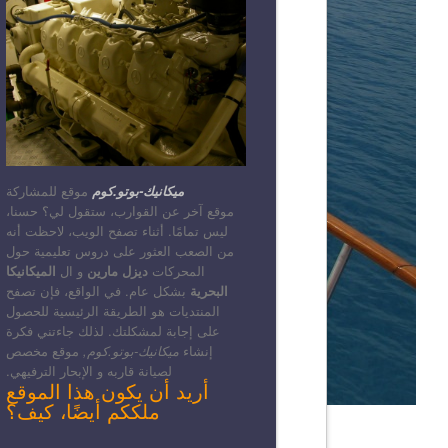
ميكانيك-بوتو.كوم
موقع للمشاركة
موقع آخر عن القوارب، ستقول لي؟ حسنا،
ليس تمامًا. أثناء تصفح الويب، لاحظت أنه
من الصعب العثور على دروس تعليمية حول
المحركات
ديزل مارين
و ال
الميكانيكا
البحرية
بشكل عام. في الواقع، فإن تصفح
المنتديات هو الطريقة الرئيسية للحصول
على إجابة لمشكلتك. لذلك جاءتني فكرة
إنشاء
ميكانيك-بوتو.كوم,
موقع مخصص
لصيانة قاربه و الإبحار الترفيهي.
أريد أن يكون هذا الموقع
ملككم أيضًا، كيف؟