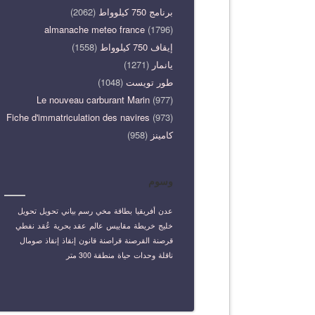
برنامج 750 كيلوواط
(2062)
almanache meteo france
(1796)
إيقاف 750 كيلوواط
(1558)
يانمار
(1271)
طور تويست
(1048)
Le nouveau carburant Marin
(977)
Fiche d'immatriculation des navires
(973)
كامينز
(958)
وسوم
عدن
أفريقيا
بطاقة
مخي
رسم بياني
تحويل
تحويل
خليج
خريطة
مقاييس
عالم
عقد بحرية
عُقد
نفطي
قرصنة
القرصنة
قراصنة
قانون
إنقاذ
إنقاذ
صومال
ناقلة
وحدات
حياة
منطقة 300 متر