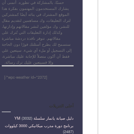
حسنًا، بالمشاركة في تطوره. أتمنى أن
يشارك المستخدمون المهتمون بفكرة هذا
الموقع المشترك في بنائه أيضًا كمشتركين
لترك التعليقات، وك مساهمين لتقديم مقال
للنشر، وك مؤلفين لنشر مقالاتهم وإدارتها،
وكذلك إدارة التعليقات التي تُترك على
مقالاتهم. تتوفر نافذة دردشة مباشرة
ستسمح لك بطرح أسئلتك فورًا دون الحاجة
إلى التسجيل أو ملء أي شيء. سيتعين علي
فقط أن أكون متصلاً للإجابة عليك مباشرة،
وإلا فسيتعين عليك ترك رسالة.
[wpc-weather id="2372"/]
أعلى التنزيلات
دليل صيانة يانمار سلسلة YM
(3032)
برنامج دورة مدرب ميكانيكي 3000 كيلووات
(2487)