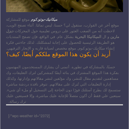
ميكانيك-بوتو.كوم
موقع للمشاركة
موقع آخر عن القوارب، ستقول لي؟ حسنا، ليس تمامًا. أثناء تصفح الويب،
لاحظت أنه من الصعب العثور على دروس تعليمية حول المحركات
ديزل
مارين
و ال
الميكانيكا البحرية
بشكل عام. في الواقع، فإن تصفح المنتديات
هو الطريقة الرئيسية للحصول على إجابة لمشكلتك. لذلك جاءتني فكرة
إنشاء
ميكانيك-بوتو.كوم,
موقع مخصص لصيانة قاربه و الإبحار الترفيهي.
أريد أن يكون هذا الموقع ملككم أيضًا، كيف؟
حسنًا، بالمشاركة في تطوره. أتمنى أن يشارك المستخدمون المهتمون
بفكرة هذا الموقع المشترك في بنائه أيضًا كمشتركين لترك التعليقات، وك
مساهمين لتقديم مقال للنشر، وك مؤلفين لنشر مقالاتهم وإدارتها، وكذلك
إدارة التعليقات التي تُترك على مقالاتهم. تتوفر نافذة دردشة مباشرة
ستسمح لك بطرح أسئلتك فورًا دون الحاجة إلى التسجيل أو ملء أي شيء.
سيتعين علي فقط أن أكون متصلاً للإجابة عليك مباشرة، وإلا فسيتعين عليك
ترك رسالة.
[wpc-weather id="2372"/]