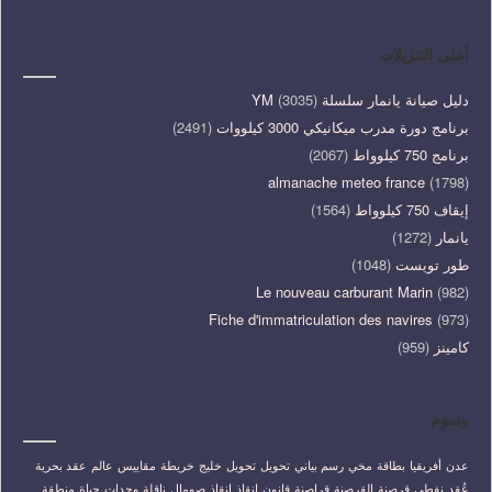
أعلى التنزيلات
دليل صيانة يانمار سلسلة YM
(3035)
برنامج دورة مدرب ميكانيكي 3000 كيلووات
(2491)
برنامج 750 كيلوواط
(2067)
almanache meteo france
(1798)
إيقاف 750 كيلوواط
(1564)
يانمار
(1272)
طور تويست
(1048)
Le nouveau carburant Marin
(982)
Fiche d'immatriculation des navires
(973)
كامينز
(959)
وسوم
عدن
أفريقيا
بطاقة
مخي
رسم بياني
تحويل
تحويل
خليج
خريطة
مقاييس
عالم
عقد بحرية
عُقد
نفطي
قرصنة
القرصنة
قراصنة
قانون
إنقاذ
إنقاذ
صومال
ناقلة
وحدات
حياة
منطقة