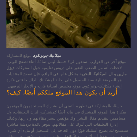
ميكانيك-بوتو.كوم
موقع للمشاركة
موقع آخر عن القوارب، ستقول لي؟ حسنا، ليس تمامًا. أثناء تصفح الويب،
لاحظت أنه من الصعب العثور على دروس تعليمية حول المحركات
ديزل
مارين
و ال
الميكانيكا البحرية
بشكل عام. في الواقع، فإن تصفح المنتديات
هو الطريقة الرئيسية للحصول على إجابة لمشكلتك. لذلك جاءتني فكرة
إنشاء
ميكانيك-بوتو.كوم,
موقع مخصص لصيانة قاربه و الإبحار الترفيهي.
أريد أن يكون هذا الموقع ملككم أيضًا، كيف؟
حسنًا، بالمشاركة في تطوره. أتمنى أن يشارك المستخدمون المهتمون
بفكرة هذا الموقع المشترك في بنائه أيضًا كمشتركين لترك التعليقات، وك
مساهمين لتقديم مقال للنشر، وك مؤلفين لنشر مقالاتهم وإدارتها، وكذلك
إدارة التعليقات التي تُترك على مقالاتهم. تتوفر نافذة دردشة مباشرة
ستسمح لك بطرح أسئلتك فورًا دون الحاجة إلى التسجيل أو ملء أي شيء.
سيتعين علي فقط أن أكون متصلاً للإجابة عليك مباشرة، وإلا فسيتعين عليك