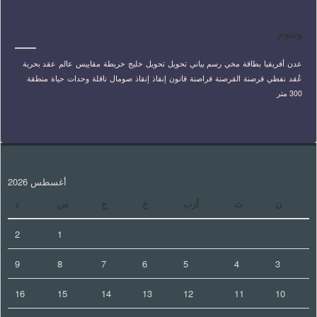
وسوم
عدن
أفريقيا
بطاقة
مخي
رسم بياني
تحويل
تحويل
خليج
خريطة
مقاييس
عالم
عقد بحرية
عُقد
نفطي
قرصنة
القرصنة
قراصنة
قانون
إنقاذ
إنقاذ
صومال
ناقلة
وحدات
حياة
منطقة
300 متر
أغسطس 2026
ن
ث
أرب
خ
ج
س
د
2
1
9
8
7
6
5
4
3
16
15
14
13
12
11
10