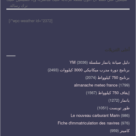
ترك رسالة.
[wpc-weather id="2372"/]
أعلى التنزيلات
دليل صيانة يانمار سلسلة YM
(3036)
برنامج دورة مدرب ميكانيكي 3000 كيلووات
(2493)
برنامج 750 كيلوواط
(2074)
almanache meteo france
(1799)
إيقاف 750 كيلوواط
(1567)
يانمار
(1272)
طور تويست
(1051)
Le nouveau carburant Marin
(986)
Fiche d'immatriculation des navires
(976)
كامينز
(959)