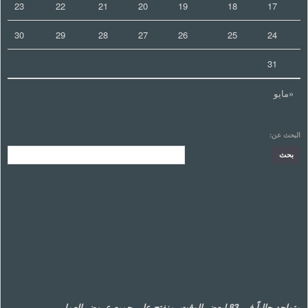
23
22
21
20
19
18
17
30
29
28
27
26
25
24
31
«مايو
البحث عن:
متواجد حالياً في 83 لبعض الوقت. منفتح على جميع عروض العمل.
.