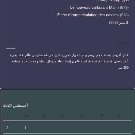
Le nouveau carburant Marin
(979)
Fiche d'immatriculation des navires
(973)
كامينز
(959)
وسوم
عدن
أفريقيا
بطاقة
مخي
رسم بياني
تحويل
تحويل
خليج
خريطة
مقاييس
عالم
عقد بحرية
عُقد
نفطي
قرصنة
القرصنة
قراصنة
قانون
إنقاذ
إنقاذ
صومال
ناقلة
وحدات
حياة
منطقة
300 متر
أغسطس 2026
ن
ث
أرب
خ
ج
س
د
2
1