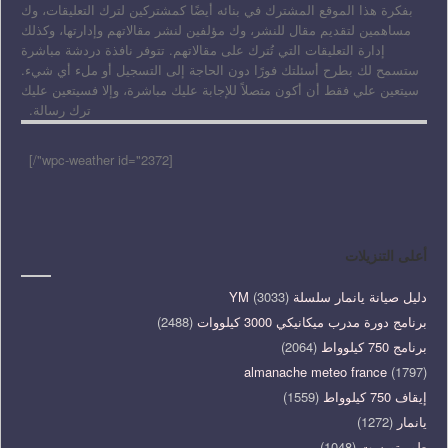
بفكرة هذا الموقع المشترك في بنائه أيضًا كمشتركين لترك التعليقات، وك
مساهمين لتقديم مقال للنشر، وك مؤلفين لنشر مقالاتهم وإدارتها، وكذلك
إدارة التعليقات التي تُترك على مقالاتهم. تتوفر نافذة دردشة مباشرة
ستسمح لك بطرح أسئلتك فورًا دون الحاجة إلى التسجيل أو ملء أي شيء.
سيتعين علي فقط أن أكون متصلاً للإجابة عليك مباشرة، وإلا فسيتعين عليك
ترك رسالة.
[wpc-weather id="2372"/]
أعلى التنزيلات
دليل صيانة يانمار سلسلة YM
(3033)
برنامج دورة مدرب ميكانيكي 3000 كيلووات
(2488)
برنامج 750 كيلوواط
(2064)
almanache meteo france
(1797)
إيقاف 750 كيلوواط
(1559)
يانمار
(1272)
طور تويست
(1048)