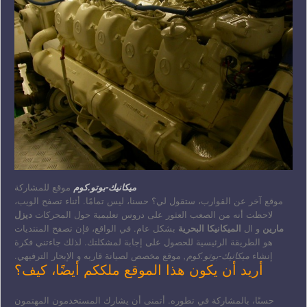
ميكانيك-بوتو.كوم
موقع للمشاركة
موقع آخر عن القوارب، ستقول لي؟ حسنا، ليس تمامًا. أثناء تصفح الويب،
لاحظت أنه من الصعب العثور على دروس تعليمية حول المحركات
ديزل
مارين
و ال
الميكانيكا البحرية
بشكل عام. في الواقع، فإن تصفح المنتديات
هو الطريقة الرئيسية للحصول على إجابة لمشكلتك. لذلك جاءتني فكرة
إنشاء
ميكانيك-بوتو.كوم,
موقع مخصص لصيانة قاربه و الإبحار الترفيهي.
أريد أن يكون هذا الموقع ملككم أيضًا، كيف؟
حسنًا، بالمشاركة في تطوره. أتمنى أن يشارك المستخدمون المهتمون