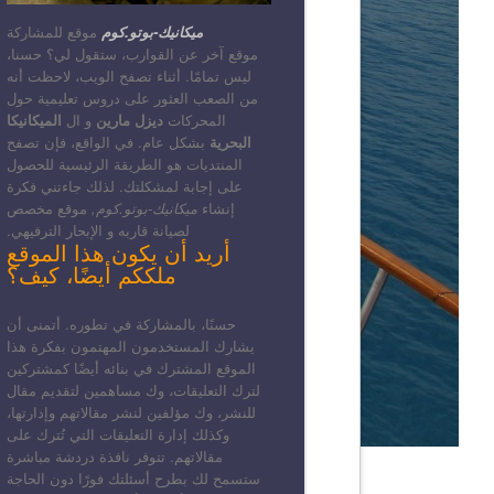
ميكانيك-بوتو.كوم
موقع للمشاركة
موقع آخر عن القوارب، ستقول لي؟ حسنا،
ليس تمامًا. أثناء تصفح الويب، لاحظت أنه
من الصعب العثور على دروس تعليمية حول
المحركات
ديزل مارين
و ال
الميكانيكا
البحرية
بشكل عام. في الواقع، فإن تصفح
المنتديات هو الطريقة الرئيسية للحصول
على إجابة لمشكلتك. لذلك جاءتني فكرة
إنشاء
ميكانيك-بوتو.كوم,
موقع مخصص
لصيانة قاربه و الإبحار الترفيهي.
أريد أن يكون هذا الموقع
ملككم أيضًا، كيف؟
حسنًا، بالمشاركة في تطوره. أتمنى أن
يشارك المستخدمون المهتمون بفكرة هذا
الموقع المشترك في بنائه أيضًا كمشتركين
لترك التعليقات، وك مساهمين لتقديم مقال
للنشر، وك مؤلفين لنشر مقالاتهم وإدارتها،
وكذلك إدارة التعليقات التي تُترك على
مقالاتهم. تتوفر نافذة دردشة مباشرة
ستسمح لك بطرح أسئلتك فورًا دون الحاجة