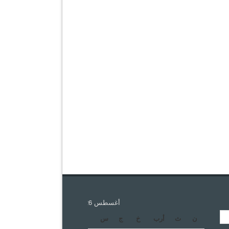
أغسطس 2026
ن
ث
أرب
خ
ج
س
د