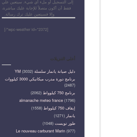
إلى التسجيل أو ملء أي شيء. سيتعين علي
فقط أن أكون متصلاً للإجابة عليك مباشرة،
وإلا فسيتعين عليك ترك رسالة.
[wpc-weather id="2372"/]
أعلى التنزيلات
دليل صيانة يانمار سلسلة YM
(3032)
برنامج دورة مدرب ميكانيكي 3000 كيلووات
(2487)
برنامج 750 كيلوواط
(2062)
almanache meteo france
(1796)
إيقاف 750 كيلوواط
(1558)
يانمار
(1271)
طور تويست
(1048)
Le nouveau carburant Marin
(977)