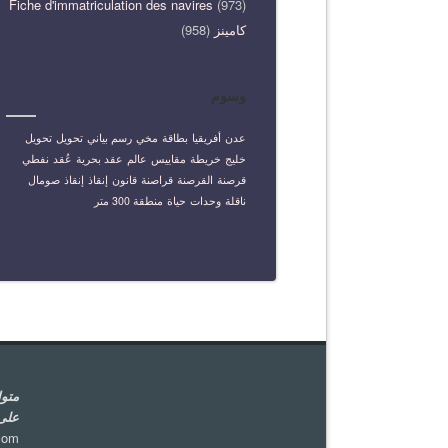
Fiche d'immatriculation des navires
(973)
كامينز
(958)
وسوم
عدن
أفريقيا
بطاقة
مخي
رسم بياني
تحويل
تحويل
خليج
خريطة
مقاييس
عالم
عقد بحرية
عُقد
نفطي
قرصنة
القرصنة
قراصنة
قانون
إنقاذ
إنقاذ
صومال
ناقلة
وحدات
حياة
منطقة 300 متر
على
com