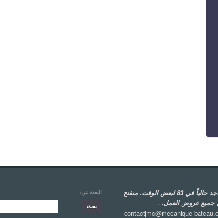
متواجد حالياً في 83 لبعض الوقت. منفتح
البحث عن:
 جميع عروض العمل.
.
contactjmc@mecanique-bateau.