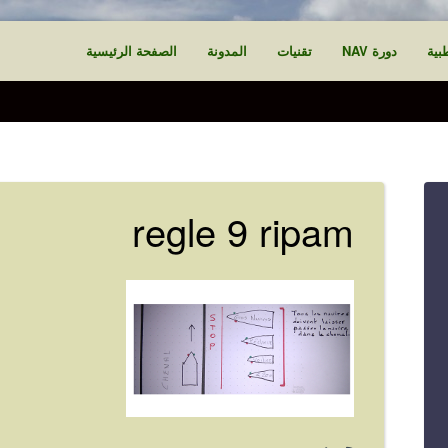
بية
دورة NAV
تقنيات
المدونة
الصفحة الرئيسية
regle 9 ripam
جيم سي