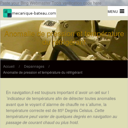
Paste your Bing Webmaster Tools verification code here
MENU
Anomalie de pression et température
du réfrigérant
Accueil
/
Depannages
/
Anomalie de pression et température du réfrigérant
En navigation,il est toujours important d´avoir un œil sur l
´indicateur de température afin de détecter toutes anomalies
avant que le voyant d´alarme de chauffe ne s´allume, la
température correcte est de 85º Degrés Celsius.
Cette
température peut varier de quelques degrés en navigation au
passage de courant chaud ou plus froid.