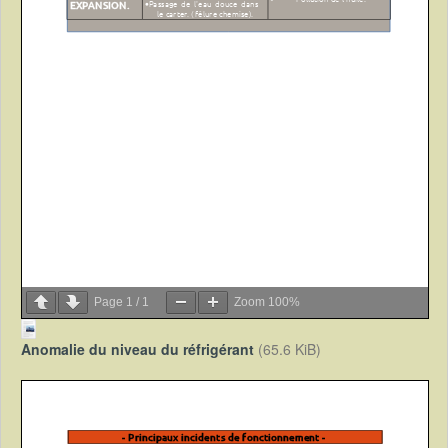
Page
1
/
1
Zoom
100%
Anomalie du niveau du réfrigérant
(65.6 KiB)