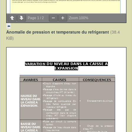
Page
1
/
2
Zoom
100%
Anomalie de pression et temperature du refrigerant
(38.4
KiB)