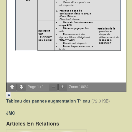
Page
1
/
1
Zoom
100%
Tableau des pannes augmentation T° eau
(72.9 KiB)
JMC
Articles En Relations