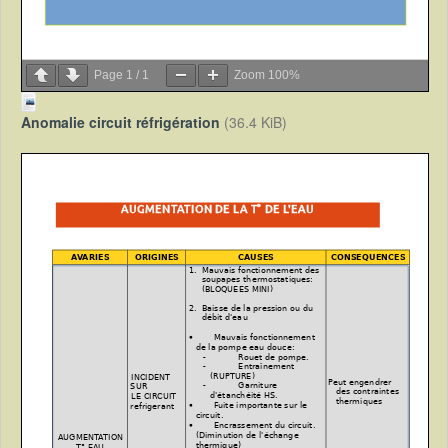
Page
1
/
1
Zoom
100%
Anomalie circuit réfrigération
(36.4 KiB)