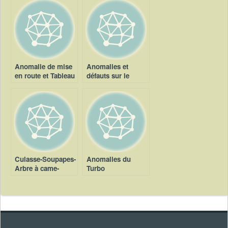
Anomalie de mise
Anomalies et
en route et Tableau
défauts sur le
des pannes moteur
circuit de
graissage
Culasse-Soupapes-
Anomalies du
Arbre à came-
Turbo
Pistons-Chemises-
compresseur
Bielles-Vilebrequin