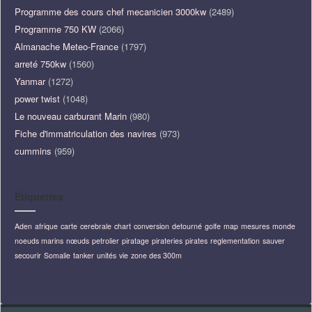
Programme des cours chef mecanicien 3000kw
(2489)
Programme 750 KW
(2066)
Almanache Meteo-France
(1797)
arreté 750kw
(1560)
Yanmar
(1272)
power twist
(1048)
Le nouveau carburant Marin
(980)
Fiche d'immatriculation des navires
(973)
cummins
(959)
Étiquettes
Aden
afrique
carte
cerebrale
chart
conversion
detourné
golfe
map
mesures
monde
noeuds marins
nœuds
petrolier
piratage
pirateries
pirates
reglementation
sauver
secourir
Somalie
tanker
unités
vie
zone des 300m