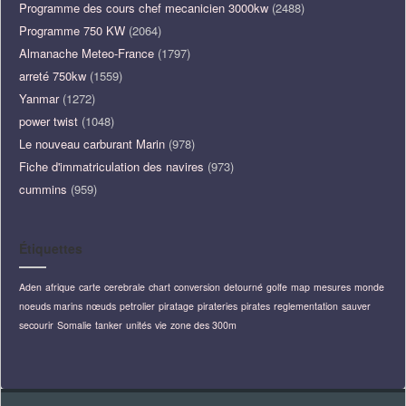
Programme des cours chef mecanicien 3000kw
(2488)
Programme 750 KW
(2064)
Almanache Meteo-France
(1797)
arreté 750kw
(1559)
Yanmar
(1272)
power twist
(1048)
Le nouveau carburant Marin
(978)
Fiche d'immatriculation des navires
(973)
cummins
(959)
Étiquettes
Aden
afrique
carte
cerebrale
chart
conversion
detourné
golfe
map
mesures
monde
noeuds marins
nœuds
petrolier
piratage
pirateries
pirates
reglementation
sauver
secourir
Somalie
tanker
unités
vie
zone des 300m