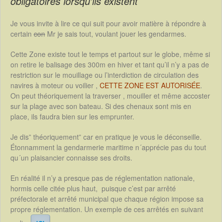
obligatoires lorsqu’ils existent
Je vous invite à lire ce qui suit pour avoir matière à répondre à
certain
con
Mr je sais tout, voulant jouer les gendarmes.
Cette Zone existe tout le temps et partout sur le globe, même si
on retire le balisage des 300m en hiver et tant qu’il n’y a pas de
restriction sur le mouillage ou l’interdiction de circulation des
navires à moteur ou voilier ,
CETTE ZONE EST AUTORISÉE
.
On peut théoriquement la traverser , mouiller et même accoster
sur la plage avec son bateau. Si des chenaux sont mis en
place, ils faudra bien sur les emprunter.
Je dis” théoriquement” car en pratique je vous le déconseille.
Étonnamment la gendarmerie maritime n´apprécie pas du tout
qu´un plaisancier connaisse ses droits.
En réalité il n’y a presque pas de réglementation nationale,
hormis celle citée plus haut, puisque c’est par arrêté
préfectorale et arrêté municipal que chaque région impose sa
propre réglementation. Un exemple de ces arrêtés en suivant