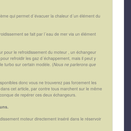
ème qui permet d´évacuer la chaleur d´un élément du
roidissement se fait par l´eau de mer via un élément
r pour le refroidissement du moteur , un échangeur
n pour refroidir les gaz d´échappement, mais il peut y
le turbo sur certain modèle. (
Nous ne parlerons que
isponibles donc vous ne trouverez pas forcement les
ns cet article, par contre tous marchent sur le même
 quiconque de repérer ces deux échangeurs.
muns.
oidissement moteur directement inséré dans le réservoir