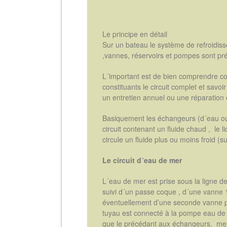
Le principe en détail
Sur un bateau le système de refroidi
,vannes, réservoirs et pompes sont pr
L´important est de bien comprendre co
constituants le circuit complet et savoi
un entretien annuel ou une réparation é
Basiquement les échangeurs (d´eau ou d´
circuit contenant un fluide chaud , le li
circule un fluide plus ou moins froid (s
Le circuit d´eau de mer
L´eau de mer est prise sous la ligne de 
suivi d´un passe coque , d´une vanne 1/
éventuellement d’une seconde vanne po
tuyau est connecté à la pompe eau de
que le précédant aux échangeurs. mer 