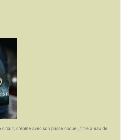
 circuit, crépine avec son passe coque , filtre à eau de