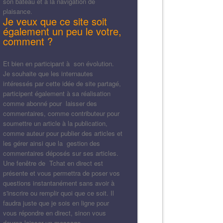
son bateau et à la navigation de
plaisance.
Je veux que ce site soit
également un peu le votre,
comment ?
Et bien en participant à son évolution.
Je souhaite que les internautes
intéressés par cette idée de site partagé,
participent également à sa réalisation
comme abonné pour laisser des
commentaires, comme contributeur pour
soumettre un article à la publication,
comme auteur pour publier des articles et
les gérer ainsi que la gestion des
commentaires déposés sur ses articles.
Une fenêtre de Tchat en direct est
présente et vous permettra de poser vos
questions instantanément sans avoir à
s'inscrire ou remplir quoi que ce soit. Il
faudra juste que je sois en ligne pour
vous répondre en direct, sinon vous
devrez laisser un message.