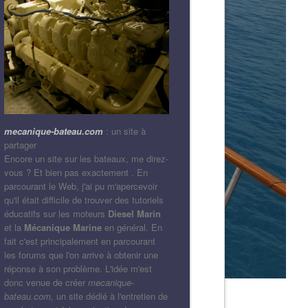
mecanique-bateau.com
: un site à
partager
Encore un site sur les bateaux, me direz-
vous ? Et bien pas exactement . En
parcourant le Web, j'ai pu m'apercevoir
qu'il était difficile de trouver des tutoriels
éducatifs sur les moteurs
Diesel Marin
et la
Mécanique Marine
en général. En
fait c'est principalement en parcourant
les forums que l'on arrive à obtenir une
réponse à son problème. L'idée m'est
donc venue de créer
mecanique-
bateau.com,
un site dédié à l'entretien de