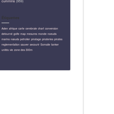
cummins
(959)
Étiquettes
Aden
afrique
carte
cerebrale
chart
conversion
detourné
golfe
map
mesures
monde
noeuds
marins
nœuds
petrolier
piratage
pirateries
pirates
reglementation
sauver
secourir
Somalie
tanker
unités
vie
zone des 300m