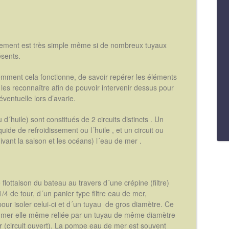
ssement est très simple même si de nombreux tuyaux
ésents.
mment cela fonctionne, de savoir repérer les éléments
r les reconnaître afin de pouvoir intervenir dessus pour
ventuelle lors d’avarie.
huile) sont constitués de 2 circuits distincts . Un
quide de refroidissement ou l´huile , et un circuit ou
uivant la saison et les océans) l´eau de mer .
flottaison du bateau au travers d´une crépine (filtre)
4 de tour, d´un panier type filtre eau de mer,
ur isoler celui-ci et d´un tuyau de gros diamètre. Ce
 mer elle même reliée par un tuyau de même diamètre
(circuit ouvert). La pompe eau de mer est souvent