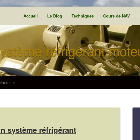
Accueil
Le Blog
Techniques
Cours de NAV
ystème réfrigérant mote
nt moteur
n système réfrigérant