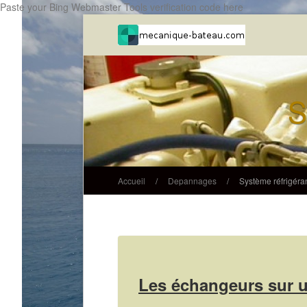
Paste your Bing Webmaster Tools verification code here
S
Accueil
/
Depannages
/
Système réfrigéra
Les échangeurs sur u