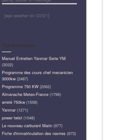
[wpc-weather id="2372"/]
Top Downloads
Manuel Entretien Yanmar Serie YM
(3032)
Programme des cours chef mecanicien
3000kw
(2487)
Programme 750 KW
(2062)
Almanache Meteo-France
(1796)
arreté 750kw
(1558)
Yanmar
(1271)
power twist
(1048)
Le nouveau carburant Marin
(977)
Fiche d'immatriculation des navires
(973)