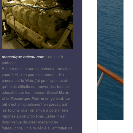
mecanique-bateau.com
: un site à
partager
Encore un site sur les bateaux, me direz-
vous ? Et bien pas exactement . En
parcourant le Web, j'ai pu m'apercevoir
qu'il était difficile de trouver des tutoriels
éducatifs sur les moteurs
Diesel Marin
et la
Mécanique Marine
en général. En
fait c'est principalement en parcourant
les forums que l'on arrive à obtenir une
réponse à son problème. L'idée m'est
donc venue de créer
mecanique-
bateau.com,
un site dédié à l'entretien de