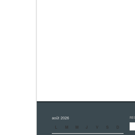
août 2026
RE
L
M
M
J
V
S
D