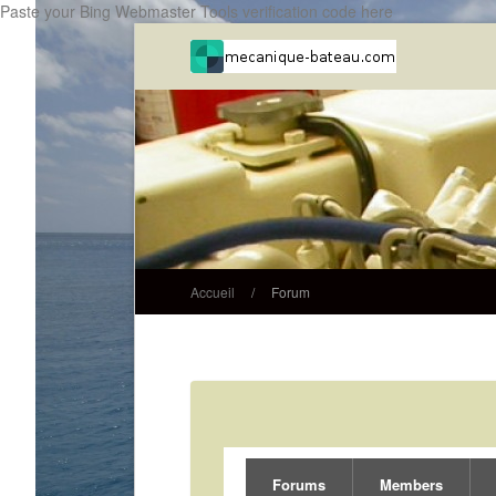
Paste your Bing Webmaster Tools verification code here
Accueil
/
Forum
Forums
Members