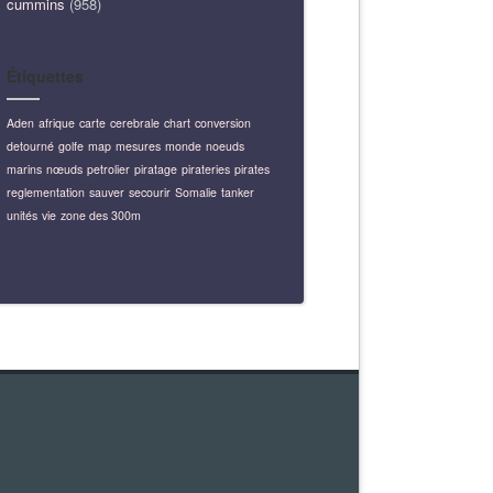
cummins
(958)
Étiquettes
Aden
afrique
carte
cerebrale
chart
conversion
detourné
golfe
map
mesures
monde
noeuds
marins
nœuds
petrolier
piratage
pirateries
pirates
reglementation
sauver
secourir
Somalie
tanker
unités
vie
zone des 300m