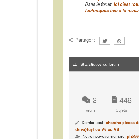
Dans le forum
Ici c'est to
techniques liés a la mec
Partager :
Statistiques du forum
3
446
Forum
Sujets
Dernier post:
cherche pièces d
drive)4cyl ou V6 ou V8
Notre nouveau membre:
ph556