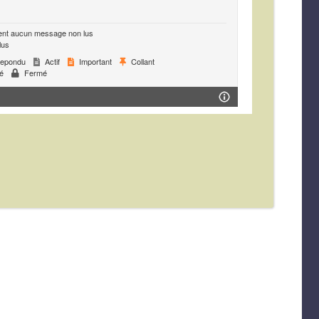
ent aucun message non lus
lus
epondu
Actif
Important
Collant
é
Fermé