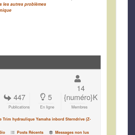
us les autres problèmes
anique
14
447
5
{numéro}K
Publications
En ligne
Membres
e Trim hydraulique Yamaha inbord Sterndrive (Z-
6io
Posts Récents
Messages non lus