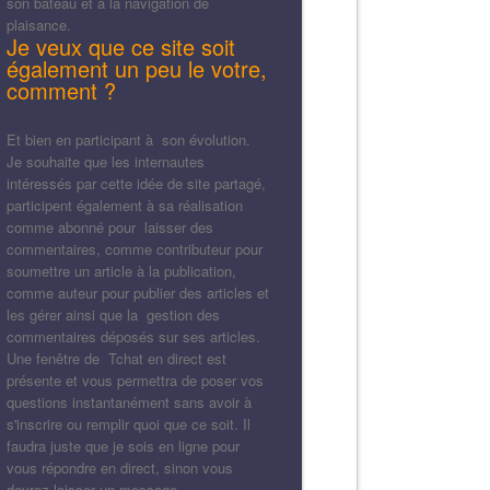
son bateau et à la navigation de
plaisance.
Je veux que ce site soit
également un peu le votre,
comment ?
Et bien en participant à son évolution.
Je souhaite que les internautes
intéressés par cette idée de site partagé,
participent également à sa réalisation
comme abonné pour laisser des
commentaires, comme contributeur pour
soumettre un article à la publication,
comme auteur pour publier des articles et
les gérer ainsi que la gestion des
commentaires déposés sur ses articles.
Une fenêtre de Tchat en direct est
présente et vous permettra de poser vos
questions instantanément sans avoir à
s'inscrire ou remplir quoi que ce soit. Il
faudra juste que je sois en ligne pour
vous répondre en direct, sinon vous
devrez laisser un message.