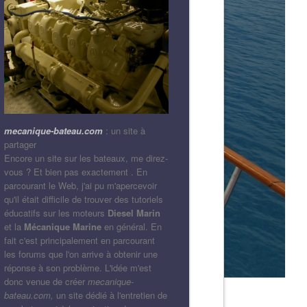
mecanique-bateau.com
: un site à
partager
Encore un site sur les bateaux, me direz-
vous ? Et bien pas exactement . En
parcourant le Web, j'ai pu m'apercevoir
qu'il était difficile de trouver des tutoriels
éducatifs sur les moteurs
Diesel Marin
et la
Mécanique Marine
en général. En
fait c'est principalement en parcourant
les forums que l'on arrive à obtenir une
réponse à son problème. L'idée m'est
donc venue de créer
mecanique-
bateau.com,
un site dédié à l'entretien de