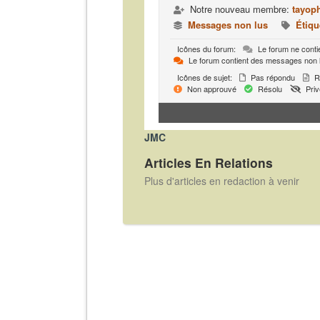
Notre nouveau membre:
tayop
Messages non lus
Étiqu
Icônes du forum:
Le forum ne conti
Le forum contient des messages non 
Icônes de sujet:
Pas répondu
R
Non approuvé
Résolu
Priv
JMC
Articles En Relations
Plus d'articles en redaction à venir