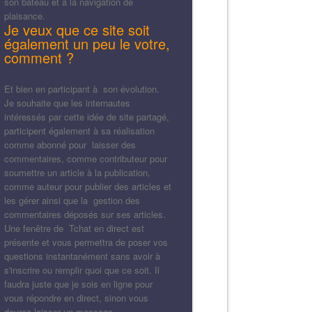
son bateau et à la navigation de
plaisance.
Je veux que ce site soit
également un peu le votre,
comment ?
Et bien en participant à son évolution.
Je souhaite que les internautes
intéressés par cette idée de site partagé,
participent également à sa réalisation
comme abonné pour laisser des
commentaires, comme contributeur pour
soumettre un article à la publication,
comme auteur pour publier des articles et
les gérer ainsi que la gestion des
commentaires déposés sur ses articles.
Une fenêtre de Tchat en direct est
présente et vous permettra de poser vos
questions instantanément sans avoir à
s'inscrire ou remplir quoi que ce soit. Il
faudra juste que je sois en ligne pour
vous répondre en direct, sinon vous
devrez laisser un message.