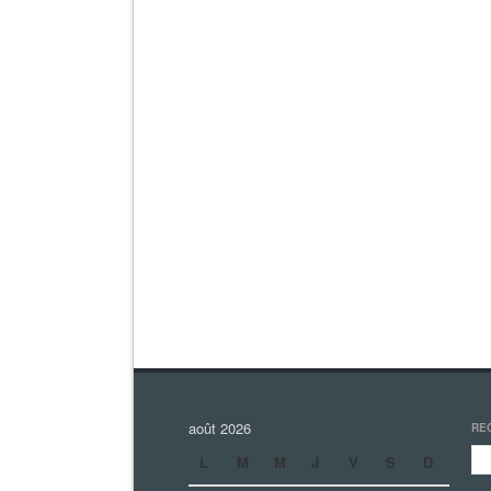
août 2026
RE
L
M
M
J
V
S
D