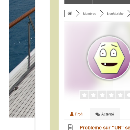
Membres
NeoMarMar
Profil
Activité
Probleme sur "UN" seu