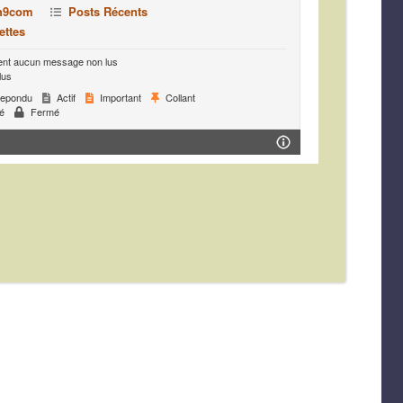
h9com
Posts Récents
ettes
ent aucun message non lus
lus
epondu
Actif
Important
Collant
é
Fermé