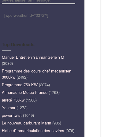
[wpc-weather id="2372"/]
Top Downloads
Manuel Entretien Yanmar Serie YM
(3036)
Programme des cours chef mecanicien
3000kw
(2492)
Programme 750 KW
(2074)
Almanache Meteo-France
(1798)
arreté 750kw
(1566)
Yanmar
(1272)
power twist
(1049)
Le nouveau carburant Marin
(985)
Fiche d'immatriculation des navires
(976)