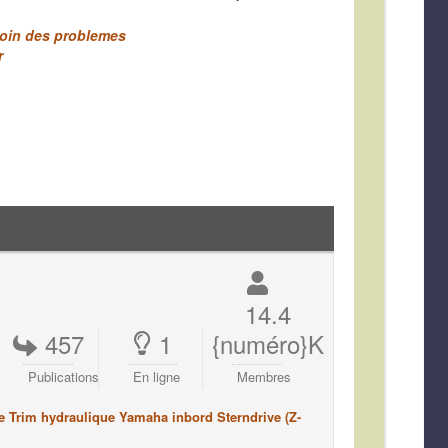
 coin des problemes
r
14.4
457
1
{numéro}K
Publications
En ligne
Membres
e Trim hydraulique Yamaha inbord Sterndrive (Z-