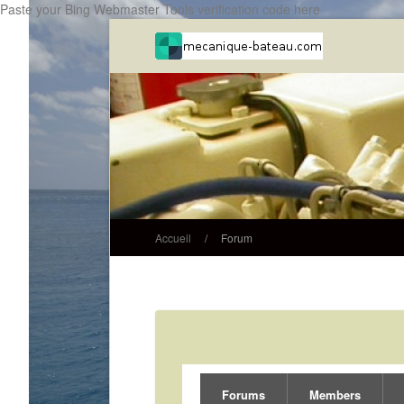
Paste your Bing Webmaster Tools verification code here
Accueil
/
Forum
Forums
Members