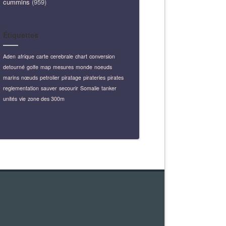
cummins
(959)
Étiquettes
Aden
afrique
carte
cerebrale
chart
conversion
detourné
golfe
map
mesures
monde
noeuds
marins
nœuds
petrolier
piratage
pirateries
pirates
reglementation
sauver
secourir
Somalie
tanker
unités
vie
zone des 300m