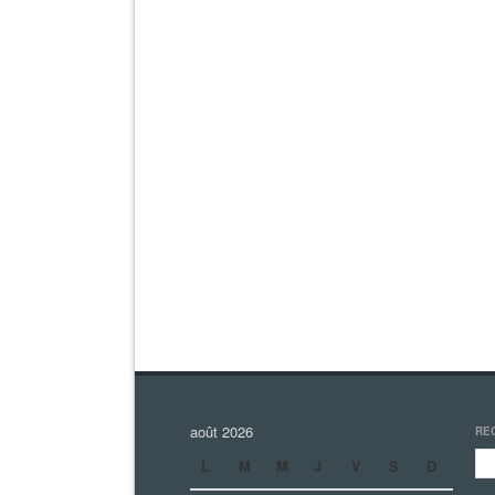
août 2026
RE
L
M
M
J
V
S
D