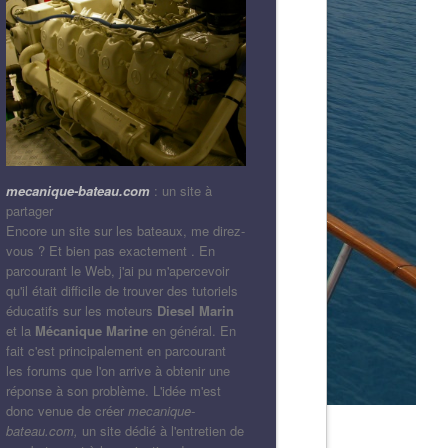
mecanique-bateau.com
: un site à
partager
Encore un site sur les bateaux, me direz-
vous ? Et bien pas exactement . En
parcourant le Web, j'ai pu m'apercevoir
qu'il était difficile de trouver des tutoriels
éducatifs sur les moteurs
Diesel Marin
et la
Mécanique Marine
en général. En
fait c'est principalement en parcourant
les forums que l'on arrive à obtenir une
réponse à son problème. L'idée m'est
donc venue de créer
mecanique-
bateau.com,
un site dédié à l'entretien de