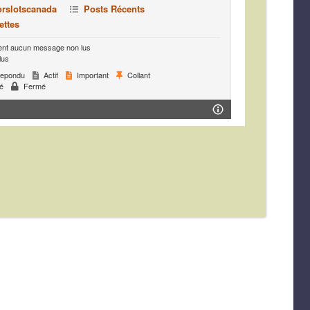
orslotscanada
Posts Récents
ettes
ent aucun message non lus
lus
epondu
Actif
Important
Collant
é
Fermé