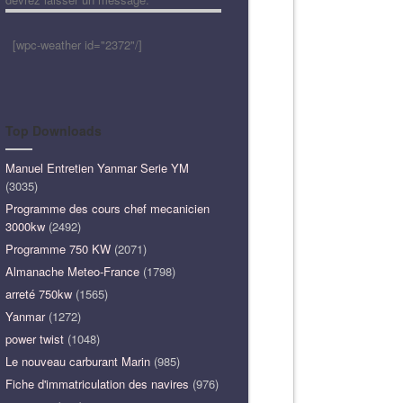
[wpc-weather id="2372"/]
Top Downloads
Manuel Entretien Yanmar Serie YM
(3035)
Programme des cours chef mecanicien
3000kw
(2492)
Programme 750 KW
(2071)
Almanache Meteo-France
(1798)
arreté 750kw
(1565)
Yanmar
(1272)
power twist
(1048)
Le nouveau carburant Marin
(985)
Fiche d'immatriculation des navires
(976)