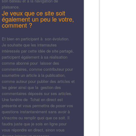
son bateau et à la navigation de
plaisance.
Je veux que ce site soit
également un peu le votre,
comment ?
Et bien en participant à son évolution.
Je souhaite que les internautes
intéressés par cette idée de site partagé,
participent également à sa réalisation
comme abonné pour laisser des
commentaires, comme contributeur pour
soumettre un article à la publication,
comme auteur pour publier des articles et
les gérer ainsi que la gestion des
commentaires déposés sur ses articles.
Une fenêtre de Tchat en direct est
présente et vous permettra de poser vos
questions instantanément sans avoir à
s'inscrire ou remplir quoi que ce soit. Il
faudra juste que je sois en ligne pour
vous répondre en direct, sinon vous
devrez laisser un message.