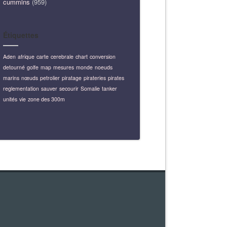
cummins
(959)
Étiquettes
Aden
afrique
carte
cerebrale
chart
conversion
detourné
golfe
map
mesures
monde
noeuds
marins
nœuds
petrolier
piratage
pirateries
pirates
reglementation
sauver
secourir
Somalie
tanker
unités
vie
zone des 300m