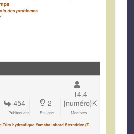
emps
 coin des problemes
r
14.4
454
2
{numéro}K
Publications
En ligne
Membres
e Trim hydraulique Yamaha inbord Sterndrive (Z-