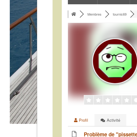
Membres
tournic69
Profil
Activité
Problème de "pissett