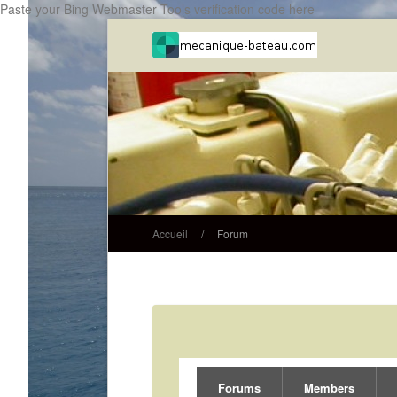
Paste your Bing Webmaster Tools verification code here
Accueil
/
Forum
Forums
Members