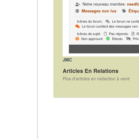
Notre nouveau membre:
needf
Messages non lus
Étiqu
Icônes du forum:
Le forum ne conti
Le forum contient des messages non 
Icônes de sujet:
Pas répondu
R
Non approuvé
Résolu
Priv
JMC
Articles En Relations
Plus d'articles en redaction à venir