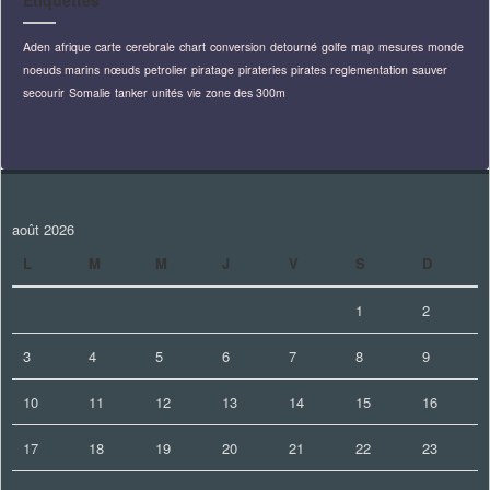
Étiquettes
Aden
afrique
carte
cerebrale
chart
conversion
detourné
golfe
map
mesures
monde
noeuds marins
nœuds
petrolier
piratage
pirateries
pirates
reglementation
sauver
secourir
Somalie
tanker
unités
vie
zone des 300m
août 2026
L
M
M
J
V
S
D
1
2
3
4
5
6
7
8
9
10
11
12
13
14
15
16
17
18
19
20
21
22
23