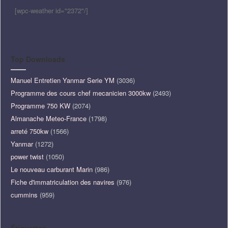
[wpc-weather id="2372"/]
Top Downloads
Manuel Entretien Yanmar Serie YM
(3036)
Programme des cours chef mecanicien 3000kw
(2493)
Programme 750 KW
(2074)
Almanache Meteo-France
(1798)
arreté 750kw
(1566)
Yanmar
(1272)
power twist
(1050)
Le nouveau carburant Marin
(986)
Fiche d'immatriculation des navires
(976)
cummins
(959)