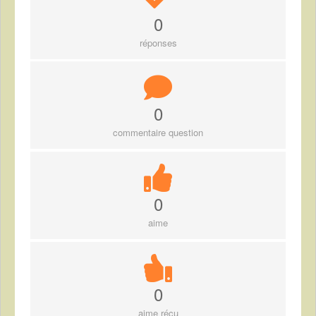
0
réponses
0
commentaire question
0
aime
0
aime réçu