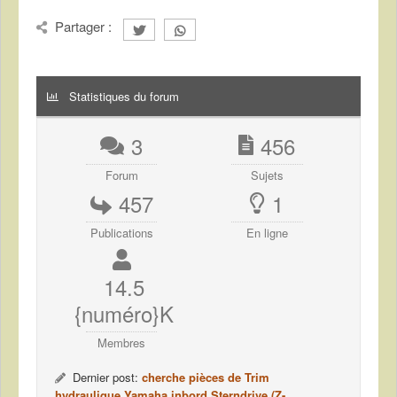
Partager :
Statistiques du forum
3
456
Forum
Sujets
457
1
Publications
En ligne
14.5
{numéro}K
Membres
Dernier post:
cherche pièces de Trim
hydraulique Yamaha inbord Sterndrive (Z-