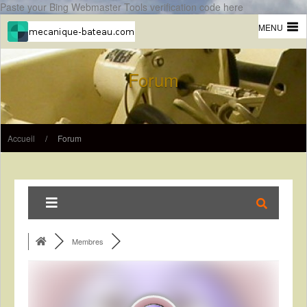
Paste your Bing Webmaster Tools verification code here
MENU
Forum
Accueil
/
Forum
Membres