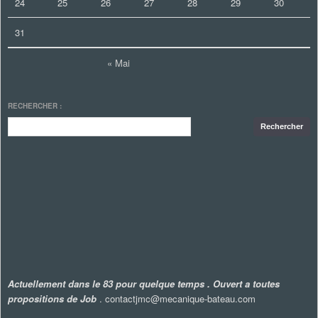
24
25
26
27
28
29
30
31
« Mai
RECHERCHER :
Actuellement dans le 83 pour quelque temps . Ouvert a toutes
propositions de Job
. contactjmc@mecanique-bateau.com