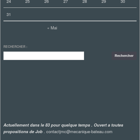
24
25
26
27
28
29
30
31
« Mai
RECHERCHER :
Actuellement dans le 83 pour quelque temps . Ouvert a toutes
propositions de Job
. contactjmc@mecanique-bateau.com