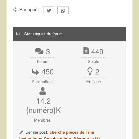
Partager :
Statistiques du forum
3
449
Forum
Sujets
450
2
Publications
En ligne
14.2
{numéro}K
Membres
Dernier post:
cherche pièces de Trim
hydraulique Yamaha inbord Sterndrive (Z-