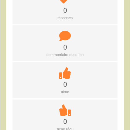
0
réponses
0
commentaire question
0
aime
0
aime réçu