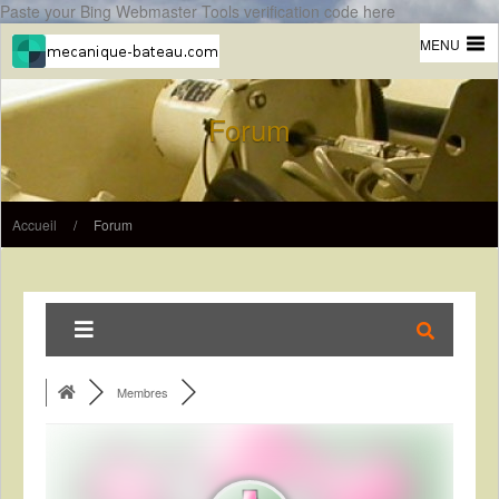
Paste your Bing Webmaster Tools verification code here
MENU
Forum
Accueil
/
Forum
Membres