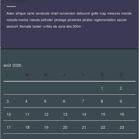
Étiquettes
Aden
afrique
carte
cerebrale
chart
conversion
detourné
golfe
map
mesures
monde
noeuds marins
nœuds
petrolier
piratage
pirateries
pirates
reglementation
sauver
secourir
Somalie
tanker
unités
vie
zone des 300m
août 2026
L
M
M
J
V
S
D
1
2
3
4
5
6
7
8
9
10
11
12
13
14
15
16
17
18
19
20
21
22
23