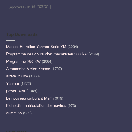
[wpc-weather id="2372"/]
Top Downloads
Manuel Entretien Yanmar Serie YM
(3034)
Programme des cours chef mecanicien 3000kw
(2489)
Programme 750 KW
(2064)
Almanache Meteo-France
(1797)
arreté 750kw
(1560)
Yanmar
(1272)
power twist
(1048)
Le nouveau carburant Marin
(979)
Fiche d'immatriculation des navires
(973)
cummins
(959)