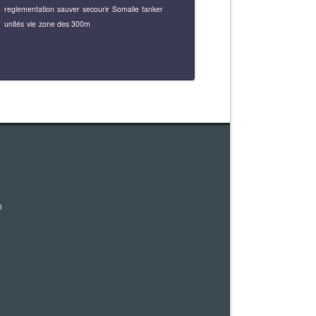
reglementation
sauver
secourir
Somalie
tanker
unités
vie
zone des 300m
m