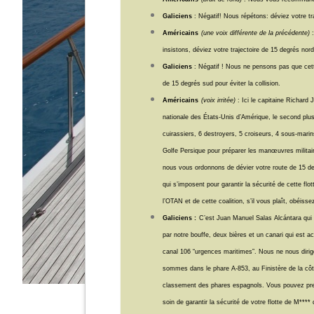
Galiciens
: Négatif! Nous répétons: déviez votre tra
Américains
(une voix différente de la précédente)
:
insistons, déviez votre trajectoire de 15 degrés nord 
Galiciens
: Négatif ! Nous ne pensons pas que cette
de 15 degrés sud pour éviter la collision.
Américains
(voix irritée)
: Ici le capitaine Richa
nationale des États-Unis d’Amérique, le second plu
cuirassiers, 6 destroyers, 5 croiseurs, 4 sous-mar
Golfe Persique pour préparer les manœuvres militai
nous vous ordonnons de dévier votre route de 15 de
qui s’imposent pour garantir la sécurité de cette flo
l’OTAN et de cette coalition, s’il vous plaît, obéiss
Galiciens :
C’est Juan Manuel Salas Alcántara qu
par notre bouffe, deux bières et un canari qui est a
canal 106 “urgences maritimes”. Nous ne nous dirig
sommes dans le phare A-853, au Finistère de la côt
classement des phares espagnols. Vous pouvez pre
soin de garantir la sécurité de votre flotte de M***