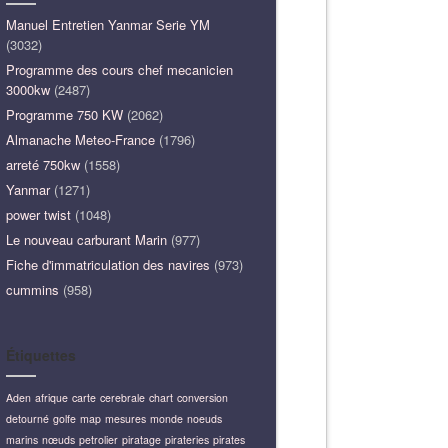
Manuel Entretien Yanmar Serie YM
(3032)
Programme des cours chef mecanicien
3000kw
(2487)
Programme 750 KW
(2062)
Almanache Meteo-France
(1796)
arreté 750kw
(1558)
Yanmar
(1271)
power twist
(1048)
Le nouveau carburant Marin
(977)
Fiche d'immatriculation des navires
(973)
cummins
(958)
Étiquettes
Aden
afrique
carte
cerebrale
chart
conversion
detourné
golfe
map
mesures
monde
noeuds
marins
nœuds
petrolier
piratage
pirateries
pirates