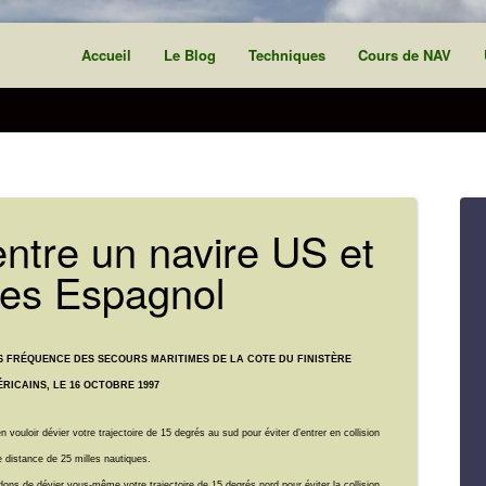
Accueil
Le Blog
Techniques
Cours de NAV
ntre un navire US et
tes Espagnol
6 FRÉQUENCE DES SECOURS MARITIMES DE LA COTE DU FINISTÈRE
RICAINS, LE 16 OCTOBRE 1997
n vouloir dévier votre trajectoire de 15 degrés au sud pour éviter d’entrer en collision
 distance de 25 milles nautiques.
s de dévier vous-même votre trajectoire de 15 degrés nord pour éviter la collision.