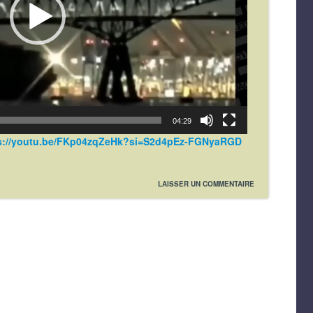
04:29
s://youtu.be/FKp04zqZeHk?si=S2d4pEz-FGNyaRGD
LAISSER UN COMMENTAIRE