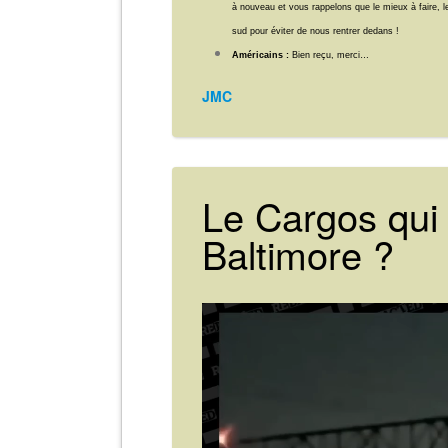
à nouveau et vous rappelons que le mieux à faire, le
sud pour éviter de nous rentrer dedans !
Américains :
Bien reçu, merci…
JMC
Le Cargos qui
Baltimore ?
Lecteur
vidéo