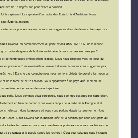
jectoire de 15 degrés sud pour éviter la collision.
 Ici le capitaine ! Le capitaine d’un navire des États-Unis d’Amérique. Nous
pour éviter la collision.
 alternative puisse convenir, nous vous suggérons donc de dévier votre trajectoire
rd James Howard, au commandement du porte-avions USS LINCOLN, de la marine
s gros navire de guerre de la flotte américaine! Nous sommes escortés par 2
ins et de nombreuses embarcations d’appui. Nous nous dirigeons vers les eaux du
res en prévision d’une éventuelle offensive Irakienne. Nous ne vous suggérons pas,
grés nord ! Dans le cas contraire nous nous verrions obligés de prendre les mesures
tte et de la force de cette coalition. Vous appartenez à un pays allié, membre de
ez immédiatement et sortez de notre trajectoire.
i vous parle. Nous sommes deux personnes, nous sommes escortés par notre chien,
ctuellement en train de dormir. Nous avons l’appui de la radio de la Corogne et du
eons nulle part, dans la mesure où nous vous parlons depuis la terre ferme. Nous
e de Galice. Nous n’avons pas la moindre idée de la position que nous occupons au
ndre toutes les mesures que vous considérez opportunes car nous vous laissons le
* qui va se ramasser la gueule contre les rochers ! C’est pour cela que nous insistons