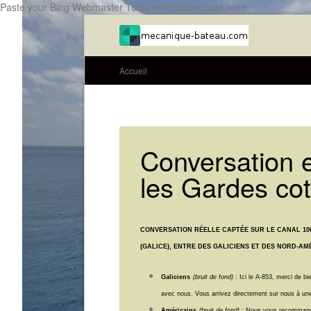
Paste your Bing Webmaster Tools verification code here
Accueil
Conversation e
les Gardes co
CONVERSATION RÉELLE CAPTÉE SUR LE CANAL 10
(GALICE), ENTRE DES GALICIENS ET DES NORD-AMÉ
Galiciens
(bruit de fond)
: Ici le A-853, merci de bie
avec nous. Vous arrivez directement sur nous à une
Américains
(bruit de fond)
: Nous vous recommandon