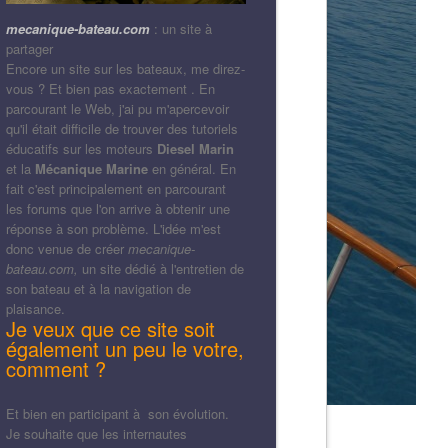
mecanique-bateau.com
: un site à
partager
Encore un site sur les bateaux, me direz-
vous ? Et bien pas exactement . En
parcourant le Web, j'ai pu m'apercevoir
qu'il était difficile de trouver des tutoriels
éducatifs sur les moteurs
Diesel Marin
et la
Mécanique Marine
en général. En
fait c'est principalement en parcourant
les forums que l'on arrive à obtenir une
réponse à son problème. L'idée m'est
donc venue de créer
mecanique-
bateau.com,
un site dédié à l'entretien de
son bateau et à la navigation de
plaisance.
Je veux que ce site soit
également un peu le votre,
comment ?
Et bien en participant à son évolution.
Je souhaite que les internautes