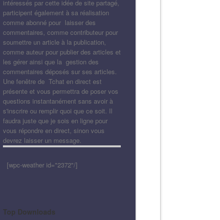
intéressés par cette idée de site partagé,
participent également à sa réalisation
comme abonné pour laisser des
commentaires, comme contributeur pour
soumettre un article à la publication,
comme auteur pour publier des articles et
les gérer ainsi que la gestion des
commentaires déposés sur ses articles.
Une fenêtre de Tchat en direct est
présente et vous permettra de poser vos
questions instantanément sans avoir à
s'inscrire ou remplir quoi que ce soit. Il
faudra juste que je sois en ligne pour
vous répondre en direct, sinon vous
devrez laisser un message.
[wpc-weather id="2372"/]
Top Downloads