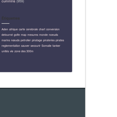
cummins
(959)
Étiquettes
Aden
afrique
carte
cerebrale
chart
conversion
detourné
golfe
map
mesures
monde
noeuds
marins
nœuds
petrolier
piratage
pirateries
pirates
reglementation
sauver
secourir
Somalie
tanker
unités
vie
zone des 300m