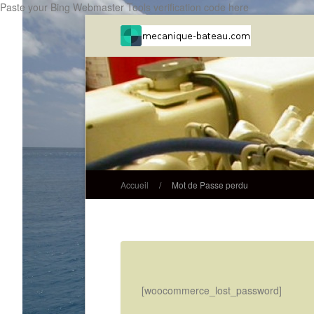
Paste your Bing Webmaster Tools verification code here
Accueil
/
Mot de Passe perdu
[woocommerce_lost_password]