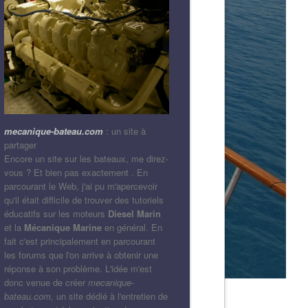
mecanique-bateau.com
: un site à
partager
Encore un site sur les bateaux, me direz-
vous ? Et bien pas exactement . En
parcourant le Web, j'ai pu m'apercevoir
qu'il était difficile de trouver des tutoriels
éducatifs sur les moteurs
Diesel Marin
et la
Mécanique Marine
en général. En
fait c'est principalement en parcourant
les forums que l'on arrive à obtenir une
réponse à son problème. L'idée m'est
donc venue de créer
mecanique-
bateau.com,
un site dédié à l'entretien de