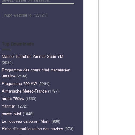
[wpc-weather id="2372"/]
Top Downloads
Manuel Entretien Yanmar Serie YM
(3034)
Programme des cours chef mecanicien
3000kw
(2489)
Programme 750 KW
(2064)
Almanache Meteo-France
(1797)
arreté 750kw
(1560)
Yanmar
(1272)
power twist
(1048)
Le nouveau carburant Marin
(980)
Fiche d'immatriculation des navires
(973)