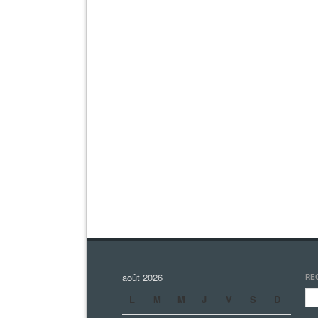
août 2026
RE
L
M
M
J
V
S
D