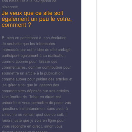
son bateau et à la navigation de
plaisance.
Je veux que ce site soit
également un peu le votre,
comment ?
Et bien en participant à son évolution.
Je souhaite que les internautes
intéressés par cette idée de site partagé,
participent également à sa réalisation
comme abonné pour laisser des
commentaires, comme contributeur pour
soumettre un article à la publication,
comme auteur pour publier des articles et
les gérer ainsi que la gestion des
commentaires déposés sur ses articles.
Une fenêtre de Tchat en direct est
présente et vous permettra de poser vos
questions instantanément sans avoir à
s'inscrire ou remplir quoi que ce soit. Il
faudra juste que je sois en ligne pour
vous répondre en direct, sinon vous
devrez laisser un message.