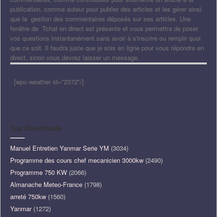
publication, comme auteur pour publier des articles et les gérer ainsi
que la gestion des commentaires déposés sur ses articles. Une
fenêtre de Tchat en direct est présente et vous permettra de poser
vos questions instantanément sans avoir à s'inscrire ou remplir quoi
que ce soit. Il faudra juste que je sois en ligne pour vous répondre en
direct, sinon vous devrez laisser un message.
[wpc-weather id="2372"/]
Top Downloads
Manuel Entretien Yanmar Serie YM
(3034)
Programme des cours chef mecanicien 3000kw
(2490)
Programme 750 KW
(2066)
Almanache Meteo-France
(1798)
arreté 750kw
(1560)
Yanmar
(1272)