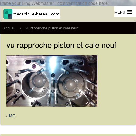
Paste your Bing Webmaster Tools verification code here
MENU
Accueil
/
vu rapproche piston et cale neuf
vu rapproche piston et cale neuf
JMC