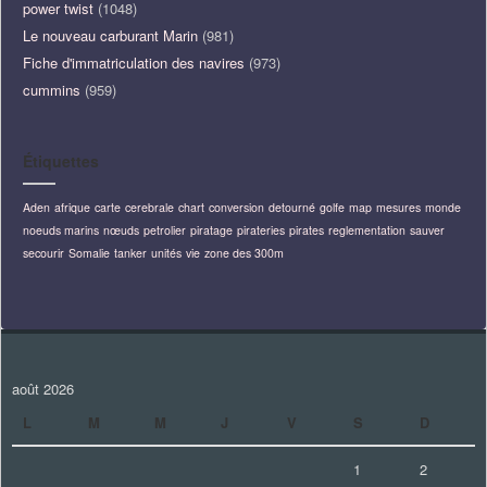
power twist
(1048)
Le nouveau carburant Marin
(981)
Fiche d'immatriculation des navires
(973)
cummins
(959)
Étiquettes
Aden
afrique
carte
cerebrale
chart
conversion
detourné
golfe
map
mesures
monde
noeuds marins
nœuds
petrolier
piratage
pirateries
pirates
reglementation
sauver
secourir
Somalie
tanker
unités
vie
zone des 300m
août 2026
L
M
M
J
V
S
D
1
2