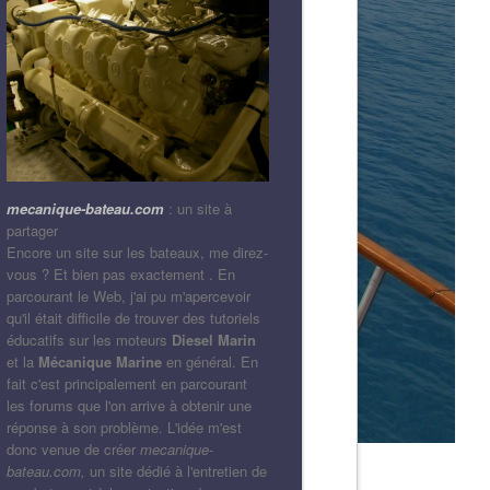
mecanique-bateau.com
: un site à
partager
Encore un site sur les bateaux, me direz-
vous ? Et bien pas exactement . En
parcourant le Web, j'ai pu m'apercevoir
qu'il était difficile de trouver des tutoriels
éducatifs sur les moteurs
Diesel Marin
et la
Mécanique Marine
en général. En
fait c'est principalement en parcourant
les forums que l'on arrive à obtenir une
réponse à son problème. L'idée m'est
donc venue de créer
mecanique-
bateau.com,
un site dédié à l'entretien de