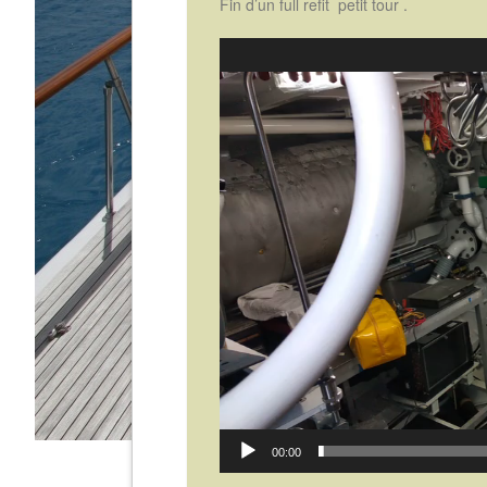
Fin d’un full refit petit tour .
Lecteur
vidéo
00:00