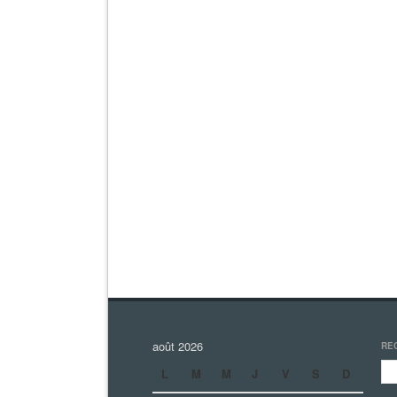
août 2026
RE
L
M
M
J
V
S
D