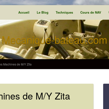
Accueil
Le Blog
Techniques
Cours de NAV
Mecanique-bateau.com
es Machines de M/Y Zita
hines de M/Y Zita