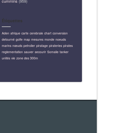
cummins
(959)
Étiquettes
Aden
afrique
carte
cerebrale
chart
conversion
detourné
golfe
map
mesures
monde
noeuds
marins
nœuds
petrolier
piratage
pirateries
pirates
reglementation
sauver
secourir
Somalie
tanker
unités
vie
zone des 300m