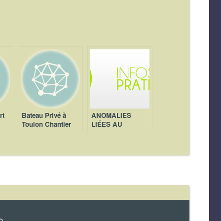
rt
Bateau Privé à
ANOMALIES
Toulon Chantier
LIÉES AU
I.M.S
MOTEUR
e