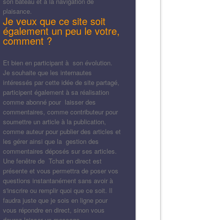
son bateau et à la navigation de
plaisance.
Je veux que ce site soit
également un peu le votre,
comment ?
Et bien en participant à son évolution.
Je souhaite que les internautes
intéressés par cette idée de site partagé,
participent également à sa réalisation
comme abonné pour laisser des
commentaires, comme contributeur pour
soumettre un article à la publication,
comme auteur pour publier des articles et
les gérer ainsi que la gestion des
commentaires déposés sur ses articles.
Une fenêtre de Tchat en direct est
présente et vous permettra de poser vos
questions instantanément sans avoir à
s'inscrire ou remplir quoi que ce soit. Il
faudra juste que je sois en ligne pour
vous répondre en direct, sinon vous
devrez laisser un message.