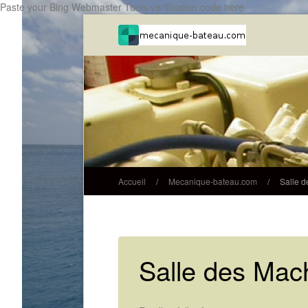
Paste your Bing Webmaster Tools verification code here
Accueil
/
Mecanique-bateau.com
/
Salle d
Salle des Mac