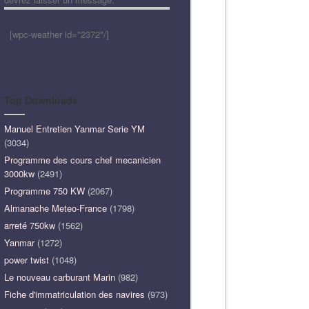
[wpc-weather id="2372"/]
Top Downloads
Manuel Entretien Yanmar Serie YM
(3034)
Programme des cours chef mecanicien
3000kw
(2491)
Programme 750 KW
(2067)
Almanache Meteo-France
(1798)
arreté 750kw
(1562)
Yanmar
(1272)
power twist
(1048)
Le nouveau carburant Marin
(982)
Fiche d'immatriculation des navires
(973)