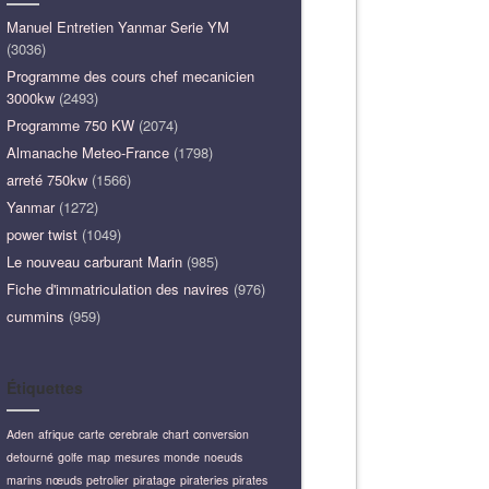
Manuel Entretien Yanmar Serie YM
(3036)
Programme des cours chef mecanicien
3000kw
(2493)
Programme 750 KW
(2074)
Almanache Meteo-France
(1798)
arreté 750kw
(1566)
Yanmar
(1272)
power twist
(1049)
Le nouveau carburant Marin
(985)
Fiche d'immatriculation des navires
(976)
cummins
(959)
Étiquettes
Aden
afrique
carte
cerebrale
chart
conversion
detourné
golfe
map
mesures
monde
noeuds
marins
nœuds
petrolier
piratage
pirateries
pirates