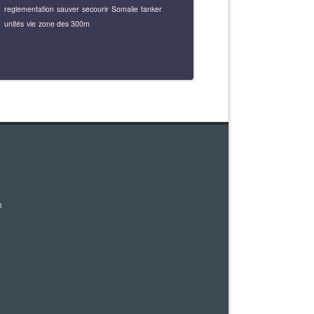
reglementation
sauver
secourir
Somalie
tanker
unités
vie
zone des 300m
m