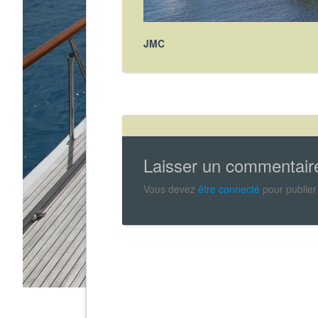
JMC
Laisser un commentair
Vous devez
être connecté
pour publier