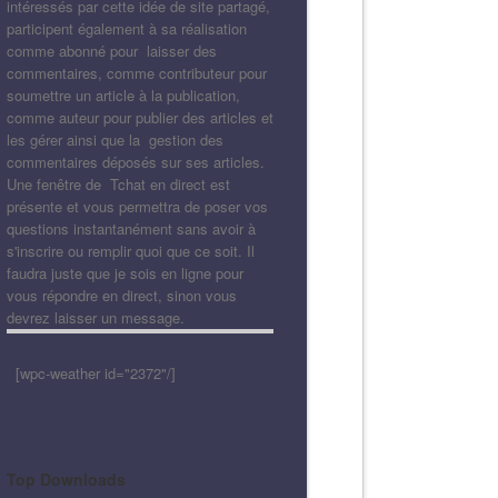
intéressés par cette idée de site partagé,
participent également à sa réalisation
comme abonné pour laisser des
commentaires, comme contributeur pour
soumettre un article à la publication,
comme auteur pour publier des articles et
les gérer ainsi que la gestion des
commentaires déposés sur ses articles.
Une fenêtre de Tchat en direct est
présente et vous permettra de poser vos
questions instantanément sans avoir à
s'inscrire ou remplir quoi que ce soit. Il
faudra juste que je sois en ligne pour
vous répondre en direct, sinon vous
devrez laisser un message.
[wpc-weather id="2372"/]
Top Downloads