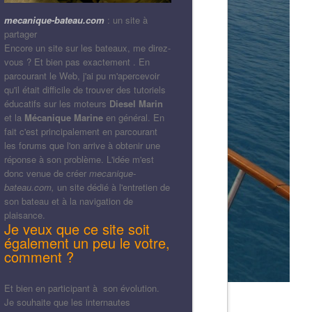
mecanique-bateau.com
: un site à
partager
Encore un site sur les bateaux, me direz-
vous ? Et bien pas exactement . En
parcourant le Web, j'ai pu m'apercevoir
qu'il était difficile de trouver des tutoriels
éducatifs sur les moteurs
Diesel Marin
et la
Mécanique Marine
en général. En
fait c'est principalement en parcourant
les forums que l'on arrive à obtenir une
réponse à son problème. L'idée m'est
donc venue de créer
mecanique-
bateau.com,
un site dédié à l'entretien de
son bateau et à la navigation de
plaisance.
Je veux que ce site soit
également un peu le votre,
comment ?
Et bien en participant à son évolution.
Je souhaite que les internautes