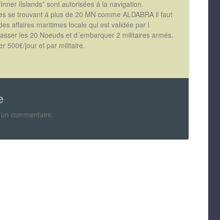
Inner Ilslands” sont autorisées á la navigation.
iles se trouvant á plus de 20 MN comme ALDABRA il faut
es affaires maritimes locale qui est validée par l
passer les 20 Noeuds et d´embarquer 2 militaires armés.
r 500€/jour et par militaire.
e
 un commentaire.