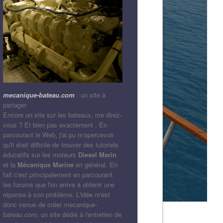
mecanique-bateau.com
: un site à
partager
Encore un site sur les bateaux, me direz-
vous ? Et bien pas exactement . En
parcourant le Web, j'ai pu m'apercevoir
qu'il était difficile de trouver des tutoriels
éducatifs sur les moteurs
Diesel Marin
et la
Mécanique Marine
en général. En
fait c'est principalement en parcourant
les forums que l'on arrive à obtenir une
réponse à son problème. L'idée m'est
donc venue de créer
mecanique-
bateau.com,
un site dédié à l'entretien de