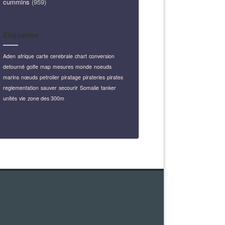
cummins
(959)
Étiquettes
Aden
afrique
carte
cerebrale
chart
conversion
detourné
golfe
map
mesures
monde
noeuds
marins
nœuds
petrolier
piratage
pirateries
pirates
reglementation
sauver
secourir
Somalie
tanker
unités
vie
zone des 300m