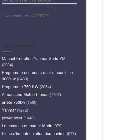
[wpc-weather id="2372"/]
Top Downloads
Manuel Entretien Yanmar Serie YM
(3034)
Programme des cours chef mecanicien
3000kw
(2489)
Programme 750 KW
(2064)
Almanache Meteo-France
(1797)
arreté 750kw
(1560)
Yanmar
(1272)
power twist
(1048)
Le nouveau carburant Marin
(979)
Fiche d'immatriculation des navires
(973)