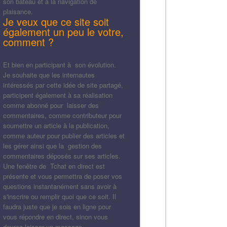
son bateau et à la navigation de
plaisance.
Je veux que ce site soit
également un peu le votre,
comment ?
Et bien en participant à son évolution.
Je souhaite que les internautes
intéressés par cette idée de site partagé,
participent également à sa réalisation
comme abonné pour laisser des
commentaires, comme contributeur pour
soumettre un article à la publication,
comme auteur pour publier des articles et
les gérer ainsi que la gestion des
commentaires déposés sur ses articles.
Une fenêtre de Tchat en direct est
présente et vous permettra de poser vos
questions instantanément sans avoir à
s'inscrire ou remplir quoi que ce soit. Il
faudra juste que je sois en ligne pour
vous répondre en direct, sinon vous
devrez laisser un message.