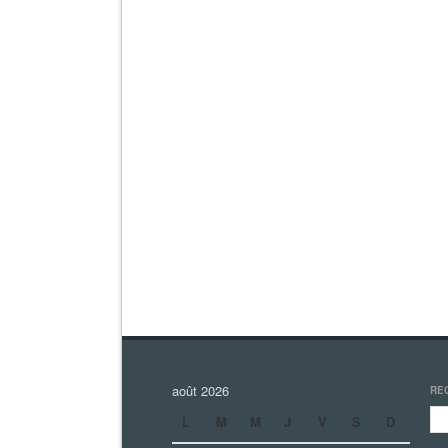
août 2026
RE
L
M
M
J
V
S
D