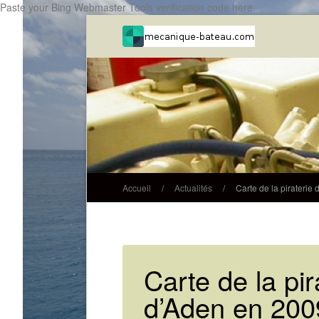
Paste your Bing Webmaster Tools verification code here
Accueil
/
Actualités
/
Carte de la piraterie
Carte de la pir
d’Aden en 200