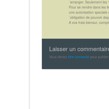
´arranger. Seulement les “
Pour se rendre dans les 
une autorisation speciale d
´obligation de pouvoir de
A vos frais biensur, compte
Laisser un commentair
Vous devez
être connecté
pour publier