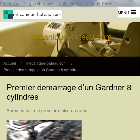
Paste your Bing Webmaster Tools verification code here
MENU
Mecanique-bateau.com
Accueil
/
Mecanique-bateau.com
/
Premier demarrage d’un Gardner 8 cylindres
Premier demarrage d’un Gardner 8
cylindres
Apres un full refit premiére mise en route.
Lecteur
vidéo