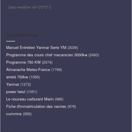
[wpc-weather id="2372"/]
Top Downloads
Manuel Entretien Yanmar Serie YM
(3036)
Programme des cours chef mecanicien 3000kw
(2493)
Programme 750 KW
(2074)
Almanache Meteo-France
(1799)
arreté 750kw
(1566)
Yanmar
(1272)
power twist
(1051)
Le nouveau carburant Marin
(986)
Fiche d'immatriculation des navires
(976)
cummins
(959)