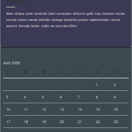
Étiquettes
Aden
afrique
carte
cerebrale
chart
conversion
detourné
golfe
map
mesures
monde
noeuds marins
nœuds
petrolier
piratage
pirateries
pirates
reglementation
sauver
secourir
Somalie
tanker
unités
vie
zone des 300m
août 2026
L
M
M
J
V
S
D
1
2
3
4
5
6
7
8
9
10
11
12
13
14
15
16
17
18
19
20
21
22
23