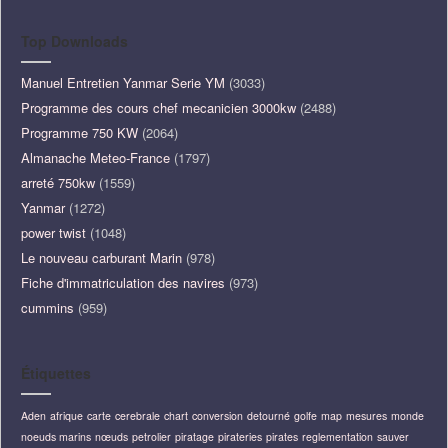
Top Downloads
Manuel Entretien Yanmar Serie YM
(3033)
Programme des cours chef mecanicien 3000kw
(2488)
Programme 750 KW
(2064)
Almanache Meteo-France
(1797)
arreté 750kw
(1559)
Yanmar
(1272)
power twist
(1048)
Le nouveau carburant Marin
(978)
Fiche d'immatriculation des navires
(973)
cummins
(959)
Étiquettes
Aden
afrique
carte
cerebrale
chart
conversion
detourné
golfe
map
mesures
monde
noeuds marins
nœuds
petrolier
piratage
pirateries
pirates
reglementation
sauver