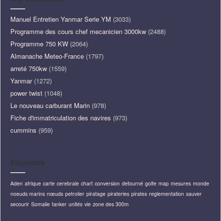
Manuel Entretien Yanmar Serie YM
(3033)
Programme des cours chef mecanicien 3000kw
(2488)
Programme 750 KW
(2064)
Almanache Meteo-France
(1797)
arreté 750kw
(1559)
Yanmar
(1272)
power twist
(1048)
Le nouveau carburant Marin
(978)
Fiche d'immatriculation des navires
(973)
cummins
(959)
Étiquettes
Aden
afrique
carte
cerebrale
chart
conversion
detourné
golfe
map
mesures
monde
noeuds marins
nœuds
petrolier
piratage
pirateries
pirates
reglementation
sauver
secourir
Somalie
tanker
unités
vie
zone des 300m