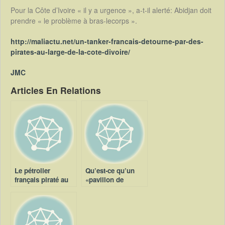
Pour la Côte d’Ivoire « il y a urgence », a-t-il alerté: Abidjan doit
prendre « le problème à bras-lecorps ».
http://maliactu.net/un-tanker-francais-detourne-par-des-
pirates-au-large-de-la-cote-divoire/
JMC
Articles En Relations
Le pétrolier
Qu’est-ce qu’un
français piraté au
«pavillon de
large d’Abidjan
complaisance» ?
libéré