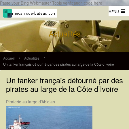
Paste your Bing Webmaster Tools verification code here
MENU
Actualités
Accueil
/
Actualités
/
Un tanker français détourné par des pirates au large de la Côte d’Ivoire
Un tanker français détourné par des
pirates au large de la Côte d’Ivoire
Piraterie au large d’Abidjan